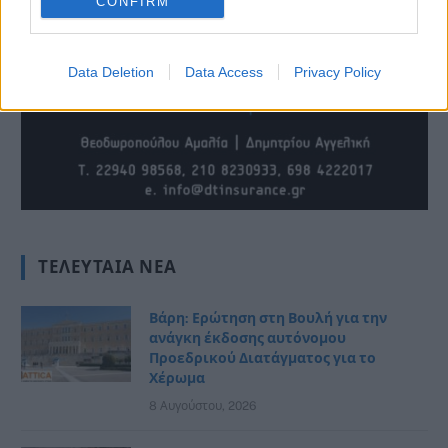
CONFIRM
Data Deletion
Data Access
Privacy Policy
ΤΕΛΕΥΤΑΊΑ ΝΈΑ
Βάρη: Ερώτηση στη Βουλή για την
ανάγκη έκδοσης αυτόνομου
Προεδρικού Διατάγματος για το
Χέρωμα
8 Αυγούστου, 2026