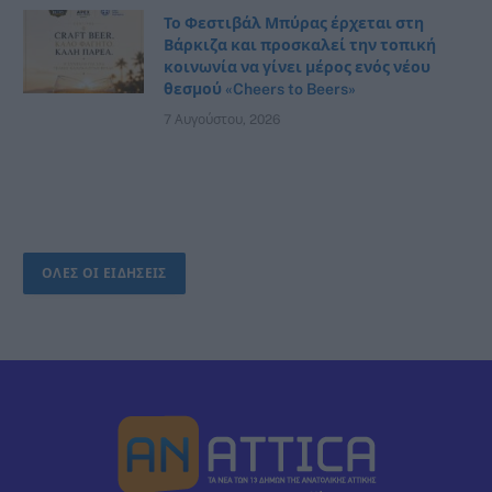
Το Φεστιβάλ Μπύρας έρχεται στη
Βάρκιζα και προσκαλεί την τοπική
κοινωνία να γίνει μέρος ενός νέου
θεσμού «Cheers to Beers»
7 Αυγούστου, 2026
ΟΛΕΣ ΟΙ ΕΙΔΗΣΕΙΣ