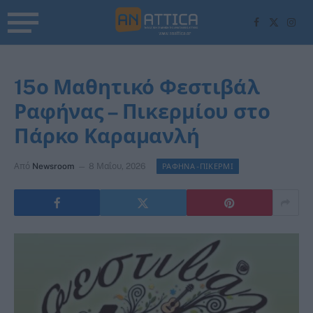
Facebook
X
Inst
(Twitter)
15ο Μαθητικό Φεστιβάλ
Ραφήνας – Πικερμίου στο
Πάρκο Καραμανλή
Από
Newsroom
8 Μαΐου, 2026
ΡΑΦΗΝΑ -ΠΙΚΕΡΜΙ