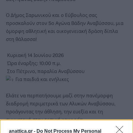
Ο Δήμος Σαρωνικού και ο Εύβουλος σας
προσκαλούν στον 5ο Αγώνα Βάδην Αναβύσσου, μια
όμορφη αθλητική και οικογενειακή δράση δίπλα
στη θάλασσα!
Κυριακή 14 Ιουνίου 2026
Ώρα έναρξης: 10:00 π.μ.
Στο Πέτρινο, παραλία Αναβύσσου
Για παιδιά και ενήλικες
Ελάτε να περπατήσουμε μαζί στην πανέμορφη
διαδρομή περιμετρικά των Αλυκών Αναβύσσου,
προάγοντας την άθληση, την ευεξία και τη
συμμετοχή στην τοπική κοινωνία.
anattica.gr -
Do Not Process My Personal