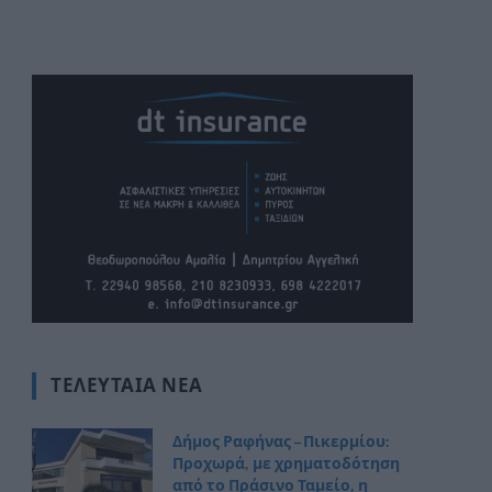
ΤΕΛΕΥΤΑΊΑ ΝΈΑ
Δήμος Ραφήνας – Πικερμίου:
Προχωρά, με χρηματοδότηση
από το Πράσινο Ταμείο, η