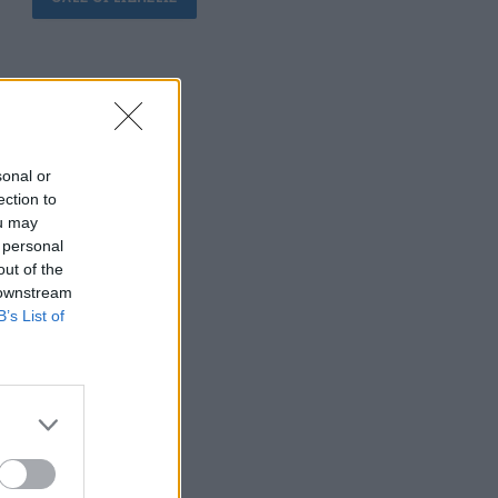
sonal or
ection to
ou may
 personal
out of the
 downstream
B’s List of