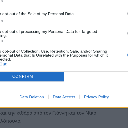
In
εργασία των Εργαστηρίων Δημιουργικής Γραφής
o opt-out of the Sale of my Personal Data.
αστηρίου Ραφήνας-Πικερμίου.
In
to opt-out of processing my Personal Data for Targeted
ς Νούσιας θα παρουσιάσει την κεντρική εισήγηση
ing.
In
την Ελλάδα του 20ού αιώνα.
o opt-out of Collection, Use, Retention, Sale, and/or Sharing
ersonal Data that Is Unrelated with the Purposes for which it
φής Ραφήνας, υπό τον συντονισμό της Άρτεμις
lected.
Out
γιατζή,
CONFIRM
α την ποίηση και οι ηθοποιοί του Θεατρικού
ποδώσουν τα κείμενα μέσα από απαγγελίες.
Data Deletion
Data Access
Privacy Policy
οποιημένα τραγούδια, σε ερμηνεία της Άρτεμις
και την κιθάρα από τον Γιάννη και τον Νίκο
λόπουλο.