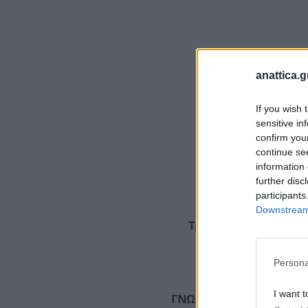
anattica.g
If you wish 
sensitive in
confirm you
continue se
information 
further disc
participants
ΔΕΛΤ
Downstream 
Τμήμα Πολιτισμού Δ
Persona
I want t
ΓΝΩΡΙΖΟΥΜΕ- ΟΡΙΖΟΥΜ