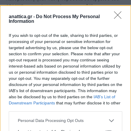
ΔΕΔΔΗΕ
, το οποίο προχώρησε στο «ξήλωμα»
περίπου 800 μέτρων παράνομων καλωδίων
anattica.gr -
Do Not Process My Personal
Information
ηλεκτροδότησης που χρησιμοποιούνταν για
ρευματοκλοπές, θέτοντας σε κίνδυνο τόσο το
If you wish to opt-out of the sale, sharing to third parties, or
δίκτυο όσο και ανθρώπινες ζωές.
processing of your personal or sensitive information for
targeted advertising by us, please use the below opt-out
Κατά τη διάρκεια της επιχείρησης, συνελήφθησαν
section to confirm your selection. Please note that after your
opt-out request is processed you may continue seeing
συνολικά 13 άτομα για κλοπή ηλεκτρικής ενέργειας
interest-based ads based on personal information utilized by
και παραβάσεις του Κώδικα Οδικής Κυκλοφορίας.
us or personal information disclosed to third parties prior to
Παράλληλα, βεβαιώθηκαν 36 τροχονομικές
your opt-out. You may separately opt-out of the further
disclosure of your personal information by third parties on the
παραβάσεις, αφαιρέθηκαν 14 άδειες οδήγησης και 5
IAB’s list of downstream participants. This information may
πινακίδες κυκλοφορίας, καθώς διαπιστώθηκε ότι
also be disclosed by us to third parties on the
IAB’s List of
οδηγοί κινούνταν χωρίς δίπλωμα.
Downstream Participants
that may further disclose it to other
third parties.
Η εικόνα ήταν ξεκάθαρη και καθόλου
Personal Data Processing Opt Outs
ωραιοποιημένη: παράνομες συνδέσεις, επικίνδυνες