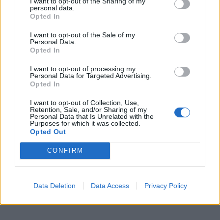
εγκαταστάσεις και πλήρης περιφρόνηση βασικών
I want to opt-out of the Sharing of my
personal data.
κανόνων ασφάλειας. Η συγκεκριμένη επιχείρηση
Opted In
έστειλε μήνυμα ότι το «έτσι γινόταν πάντα» δεν
I want to opt-out of the Sale of my
περνά πια χωρίς συνέπειες — και ότι το ρεύμα δεν
Personal Data.
Opted In
είναι ούτε τζάμπα ούτε παιχνίδι.
I want to opt-out of processing my
Personal Data for Targeted Advertising.
Opted In
I want to opt-out of Collection, Use,
Retention, Sale, and/or Sharing of my
Personal Data that Is Unrelated with the
Purposes for which it was collected.
Opted Out
CONFIRM
Data Deletion
Data Access
Privacy Policy