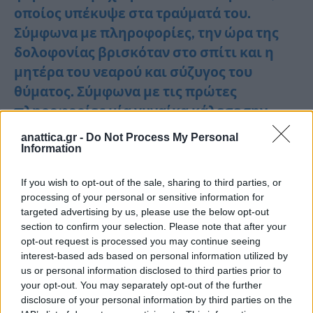
οποίος υπέκυψε στα τραύματά του.
Σύμφωνα με πληροφορίες, την ώρα της
δολοφονίας βρισκόταν στο σπίτι και η
μητέρα του νεαρού και σύζυγος του
θύματος. Σύμφωνα με τις πρώτες
πληροφορίες μία γυναίκα κάλεσε την
ΕΛΑΣ και ανέφερε ότι ο ανήλικος γιος της,
anattica.gr -
Do Not Process My Personal
Information
16 ετών, είχε ένα επεισόδιο με τον πατέρα
του, 71 ετών, και τον μαχαίρωσε μέχρι
If you wish to opt-out of the sale, sharing to third parties, or
θανάτου.
processing of your personal or sensitive information for
Ακόμα δεν έχουν διευκρινιστεί οι λόγοι
targeted advertising by us, please use the below opt-out
section to confirm your selection. Please note that after your
που οδήγησαν στην τραγωδία με την
opt-out request is processed you may continue seeing
έρευνα της ΕΛΑΣ να βρίσκεται σε εξέλιξη.
interest-based ads based on personal information utilized by
us or personal information disclosed to third parties prior to
Περισσότερα σε λίγο..
your opt-out. You may separately opt-out of the further
disclosure of your personal information by third parties on the