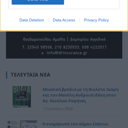
Data Deletion
Data Access
Privacy Policy
ΤΕΛΕΥΤΑΊΑ ΝΈΑ
Μουσική βραδιά με τη Βιολέτα Ίκαρη
και τον Μανόλη Ανδρουλιδάκη στον
Αγ. Νικόλαο Ραφήνας
7 Αυγούστου, 2026
Η ενημέρωση του Δήμου Σπάτων