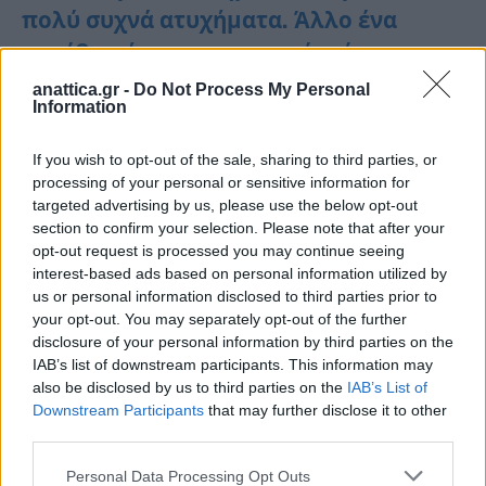
πολύ συχνά ατυχήματα. Άλλο ένα
συνέβη σήμερα το μεσημέρι όταν
συγκρούστηκαν δύο οχήματα στο
anattica.gr -
Do Not Process My Personal
Information
φανάρι του Κέντρου Υγείας Σπάτων, με
αποτέλεσμα μεγάλες υλικές ζημιές.
If you wish to opt-out of the sale, sharing to third parties, or
processing of your personal or sensitive information for
Πηγή :
Παναγιώτης Λάμπρου
targeted advertising by us, please use the below opt-out
section to confirm your selection. Please note that after your
opt-out request is processed you may continue seeing
interest-based ads based on personal information utilized by
us or personal information disclosed to third parties prior to
your opt-out. You may separately opt-out of the further
disclosure of your personal information by third parties on the
IAB’s list of downstream participants. This information may
also be disclosed by us to third parties on the
IAB’s List of
ΑΤΥΧΗΜΑ ΣΠΑΤΑ
Downstream Participants
that may further disclose it to other
third parties.
Personal Data Processing Opt Outs