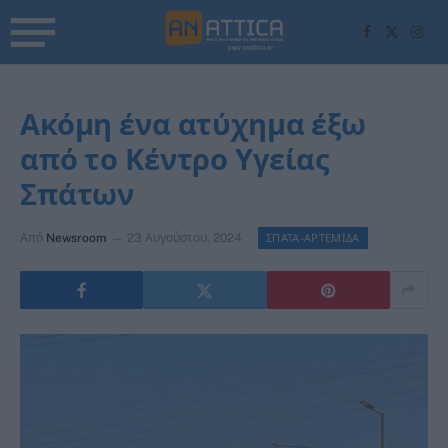
Facebook
X
Inst
(Twitter)
Ακόμη ένα ατύχημα έξω
από το Κέντρο Υγείας
Σπάτων
Από
Newsroom
23 Αυγούστου, 2024
ΣΠΑΤΑ-ΑΡΤΕΜΙΔΑ