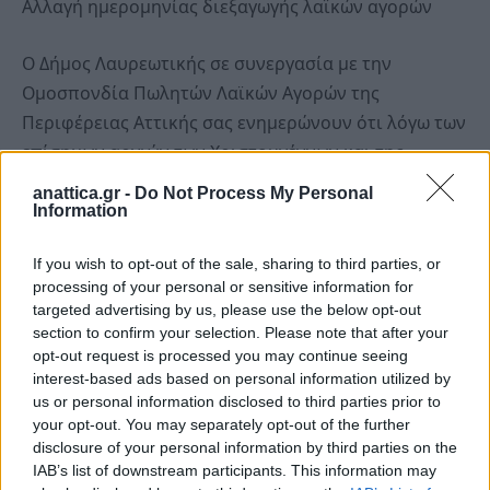
Αλλαγή ημερομηνίας διεξαγωγής λαϊκών αγορών
Ο Δήμος Λαυρεωτικής σε συνεργασία με την
Ομοσπονδία Πωλητών Λαϊκών Αγορών της
Περιφέρειας Αττικής σας ενημερώνουν ότι λόγω των
επίσημων αργιών των Χριστουγέννων και της
Πρωτοχρονιάς, μεταφέρεται η ημερομηνία
anattica.gr -
Do Not Process My Personal
Information
διενέργειας της Λαϊκής Αγοράς Λαυρίου του Δήμου
Λαυρεωτικής.
If you wish to opt-out of the sale, sharing to third parties, or
processing of your personal or sensitive information for
Η Λαϊκή Αγορά στο Λαύριο θα πραγματοποιηθεί:
targeted advertising by us, please use the below opt-out
✎ αντί της Πέμπτης 25 Δεκεμβρίου 2025, την
section to confirm your selection. Please note that after your
Δευτέρα 22 Δεκεμβρίου 2025.
opt-out request is processed you may continue seeing
interest-based ads based on personal information utilized by
✎ αντί της Πέμπτης 01 Ιανουαρίου 2026, την
us or personal information disclosed to third parties prior to
Δευτέρα 29 Δεκεμβρίου 2025.
your opt-out. You may separately opt-out of the further
disclosure of your personal information by third parties on the
IAB’s list of downstream participants. This information may