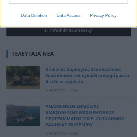
Data Deletion
Data Access
Privacy Policy
ΤΕΛΕΥΤΑΊΑ ΝΈΑ
Κίνδυνος πυρκαγιάς στον Διόνυσο:
Ξερά κλαδιά και ογκώδη απορρίμματα
δίπλα σε σχολείο
6 Αυγούστου, 2026
ΑΝΑΚΟΙΝΩΣΗ ΔΗΜΟΣΙΑΣ
ΔΙΑΒΟΥΛΕΥΣΗΣ ΕΠΙΧΕΙΡΗΣΙΑΚΟΥ
ΠΡΟΓΡΑΜΜΑΤΟΣ 2025–2030 ΔΗΜΟΥ
ΡΑΦΗΝΑΣ- ΠΙΚΕΡΜΙΟΥ
6 Αυγούστου, 2026