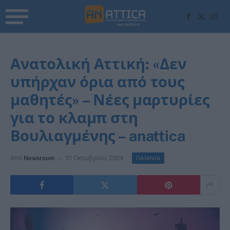
Facebook
X
Inst
(Twitter)
Ανατολική Αττική: «Δεν
υπήρχαν όρια από τους
μαθητές» – Νέες μαρτυρίες
για το κλαμπ στη
Βουλιαγμένης – anattica
Από
Newsroom
31 Οκτωβρίου, 2024
ΠΑΙΑΝΙΑ