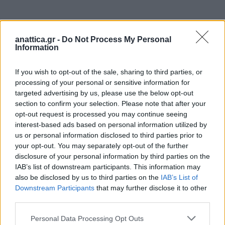
anattica.gr -
Do Not Process My Personal
Information
If you wish to opt-out of the sale, sharing to third parties, or
processing of your personal or sensitive information for
targeted advertising by us, please use the below opt-out
section to confirm your selection. Please note that after your
opt-out request is processed you may continue seeing
interest-based ads based on personal information utilized by
us or personal information disclosed to third parties prior to
Από την πλευρά της, μητέρα 15χρονης μαθήτριας
your opt-out. You may separately opt-out of the further
που ήταν στην χοροεσπερίδα, αναφέρει:
disclosure of your personal information by third parties on the
IAB’s list of downstream participants. This information may
«Ξέραμε ότι θα πάνε σε αυτό το πάρτι, ξέραμε ότι
also be disclosed by us to third parties on the
IAB’s List of
Downstream Participants
that may further disclose it to other
είναι κλαμπ που σερβίρουν αλκοόλ αλλά ξέραμε
third parties.
επίσης ότι θα είναι χοροεσπερίδα και ότι θα είναι
μόνο σχολεία εκεί πέρα. Γνωρίζαμε ότι θα είναι όλα
Personal Data Processing Opt Outs