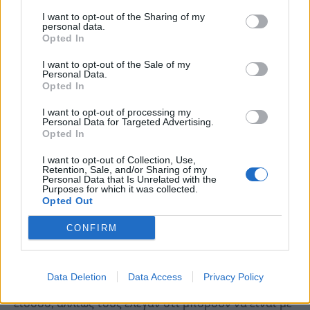
υπό έλεγχο. Και εμείς στα νιάτα μας πηγαίναμε σε
I want to opt-out of the Sharing of my
χοροεσπερίδες, δεν το θεώρησα ότι ήταν κάτι
personal data.
Opted In
τρομερό. Ξέρω το παιδί μου, έχουμε επικοινωνήσει.
Θα ήταν και κάποιες μαμάδες που θα συνόδευαν. Το
I want to opt-out of the Sale of my
Personal Data.
παιδί μας εμάς δεν έμπλεξε, δεν ήπιε, ούτε κάποιο
Opted In
παιδί από την παρέα. Αυτά που είδε ήταν
I want to opt-out of processing my
τρομακτικά. Μας πήρε από το κλαμπ ότι ‘μαμά έχει
Personal Data for Targeted Advertising.
Opted In
γίνει χαμός εδώ, ασθενοφόρα, Αστυνομία’. Έκλεισαν
τα φώτα, δεν τους ενημέρωναν, υπήρχε ένας
I want to opt-out of Collection, Use,
Retention, Sale, and/or Sharing of my
πανικός μέσα στο κλαμπ. Είπε ο τραγουδιστής
Personal Data that Is Unrelated with the
Purposes for which it was collected.
‘μάγκες τώρα τελειώσαμε’ και απλά τα ξαμολήσαν
Opted Out
έξω».
CONFIRM
Όπως λέει η ίδια:
Data Deletion
Data Access
Privacy Policy
«Είχαν την επιλογή των 20 ευρώ για να μπουν με
είσοδο, αλλιώς τους έλεγαν ότι μπορούν να είναι με