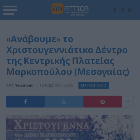
Facebook
X
Inst
(Twitter)
«Ανάβουμε» το
Χριστουγεννιάτικο Δέντρο
της Κεντρικής Πλατείας
Μαρκοπούλου (Μεσογαίας)
Από
Newsroom
1 Δεκεμβρίου, 2023
ΜΑΡΚΟΠΟΥΛΟ