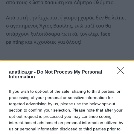
από τους Κώστα Χασιώτη και Λάμπρο Ολύμπιο.
Από αυτή την ξεχωριστή γιορτή χαράς δεν θα λείπει
ο αγαπημένος Άγιος Βασίλης, ενώ μαζί του θα
υπάρχουν ξυλοπόδαρα ξωτικά, ζογκλέρ, face
painting και λιχουδιές για όλους!
anattica.gr -
Do Not Process My Personal
Καλές Γιορτές!
Information
If you wish to opt-out of the sale, sharing to third parties, or
processing of your personal or sensitive information for
targeted advertising by us, please use the below opt-out
section to confirm your selection. Please note that after your
opt-out request is processed you may continue seeing
interest-based ads based on personal information utilized by
us or personal information disclosed to third parties prior to