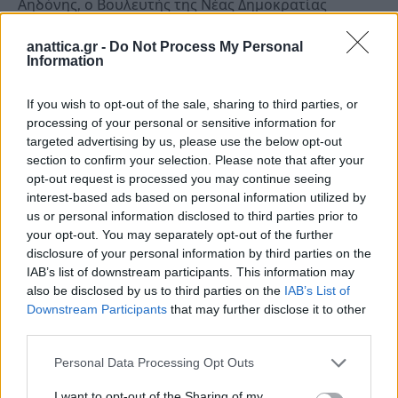
Αηδόνης, ο Βουλευτής της Νέας Δημοκρατίας
Ανατολικής Αττικής, κ. Βασίλης Οικονόμου, ο
anattica.gr -
Do Not Process My Personal
Αντιπρόεδρος του Δημοτικού Συμβουλίου, κ.
Information
Γιώργος Μουρτζιάπης, ο Αντιδήμαρχος
Οικονομικών, Τεχνικών Υπηρεσιών και προμηθειών,
If you wish to opt-out of the sale, sharing to third parties, or
processing of your personal or sensitive information for
Δημοσίων και Διεθνών Σχέσεων και Ψηφιακής
targeted advertising by us, please use the below opt-out
Πολιτικής, κ. Τριαντάφυλλος Κουτσικούρης, ο
section to confirm your selection. Please note that after your
Πρόεδρος της Δ.Ε Ανθούσας, κ. Νίκος Μιγλάκης, ο
opt-out request is processed you may continue seeing
Εντεταλμένος Σύμβουλος Πράσινης Οικονομίας και
interest-based ads based on personal information utilized by
us or personal information disclosed to third parties prior to
Ανακύκλωσης, κ. Κώστας Στρίκος, ο Εντεταλμένος
your opt-out. You may separately opt-out of the further
Σύμβουλος Εθελοντισμού, κ Αριστείδης Τουρκάκης
disclosure of your personal information by third parties on the
και εκπρόσωποι τοπικών φορέων.
IAB’s list of downstream participants. This information may
also be disclosed by us to third parties on the
IAB’s List of
Downstream Participants
that may further disclose it to other
Ακολούθησε η λιτανεία της ιεράς εικόνας στους
third parties.
δρόμους της Ανθούσας, με τη συνοδεία της
Φιλαρμονικής του Δήμου Παλλήνης και πλήθους
Personal Data Processing Opt Outs
ευσεβών πιστών. Οι εορταστικές εκδηλώσεις
I want to opt-out of the Sharing of my