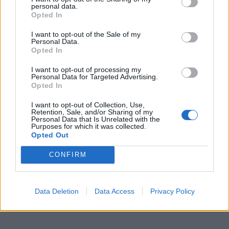
personal data.
κορυφώθηκαν την Κυριακή 13 Ιουλίου με την τέλεση
Opted In
της Πανηγυρικής Θείας Λειτουργίας στον ίδιο Ιερό
Ναό, με τη συμμετοχή πλήθους προσκυνητών, οι
I want to opt-out of the Sale of my
Personal Data.
οποίοι προσήλθαν να τιμήσουν τη μνήμη της Οσίας
Opted In
Ανθούσης και να λάβουν την ευλογία της.
I want to opt-out of processing my
Personal Data for Targeted Advertising.
Opted In
I want to opt-out of Collection, Use,
Retention, Sale, and/or Sharing of my
Personal Data that Is Unrelated with the
Purposes for which it was collected.
Opted Out
CONFIRM
Ανθούσα
Data Deletion
Data Access
Privacy Policy