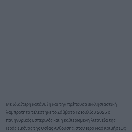
Με ιδιαίτερη κατάνυξη και την πρέπουσα εκκλησιαστική
λαμπρότητα τελέστηκε το Σάββατο 12 Ιουλίου 2025 ο
πανηγυρικός Εσπερινός και η καθιερωμένη λιτανεία της
ιεράς εικόνας της Οσίας Ανθούσης, στον Ιερό Ναό Κοιμήσεως