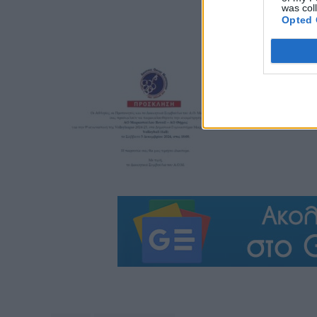
was col
Opted 