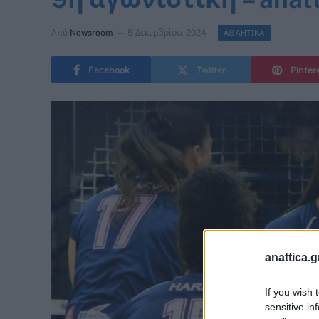
Από
Newsroom
5 Δεκεμβρίου, 2024
ΑΘΛΗΤΙΚΑ
Facebook
Twitter
Pinter
anattica.g
If you wish 
sensitive in