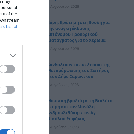
ou may
8 Αυγούστου, 2026
 personal
out of the
 downstream
Βάρη: Ερώτηση στη Βουλή για
B’s List of
την ανάγκη έκδοσης
αυτόνομου Προεδρικού
Διατάγματος για το Χέρωμα
8 Αυγούστου, 2026
Βανδάλισαν το εκκλησάκι της
Μεταμόρφωσης του Σωτήρος
στον Δήμο Σαρωνικού
7 Αυγούστου, 2026
Μουσική βραδιά με τη Βιολέτα
Ίκαρη και τον Μανόλη
Ανδρουλιδάκη στον Αγ.
Νικόλαο Ραφήνας
7 Αυγούστου, 2026