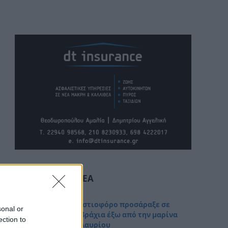
ΤΕΛΕΥΤΑΊΑ ΝΈΑ
Ιστιοφόρο προσάραξε σε
sonal or
βράχια έξω από την μαρίνα
ection to
Λαυρίου