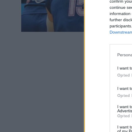
confirm you
continue se
information 
further disc
participants
Downstream 
Persona
I want t
Opted 
I want t
Opted 
I want 
Advertis
Opted 
I want t
of my P