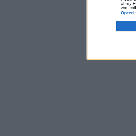
of my P
was col
Opted 