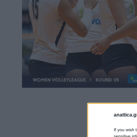
anattica.g
If you wish 
sensitive in