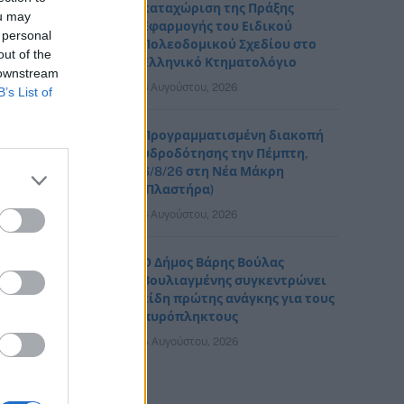
καταχώριση της Πράξης
ou may
Εφαρμογής του Ειδικού
 personal
Πολεοδομικού Σχεδίου στο
out of the
Ελληνικό Κτηματολόγιο
 downstream
6 Αυγούστου, 2026
B’s List of
Προγραμματισμένη διακοπή
υδροδότησης την Πέμπτη,
6/8/26 στη Νέα Μάκρη
(Πλαστήρα)
6 Αυγούστου, 2026
Ο Δήμος Βάρης Βούλας
Βουλιαγμένης συγκεντρώνει
είδη πρώτης ανάγκης για τους
πυρόπληκτους
5 Αυγούστου, 2026