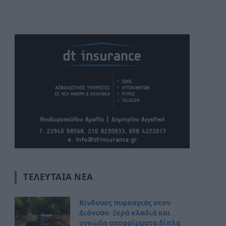
ΤΕΛΕΥΤΑΊΑ ΝΈΑ
Κίνδυνος πυρκαγιάς στον
Διόνυσο: Ξερά κλαδιά και
ογκώδη απορρίμματα δίπλα