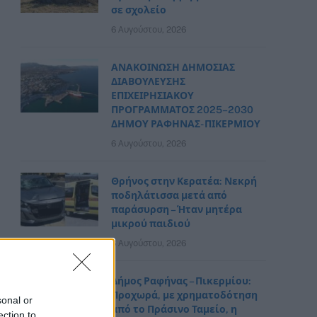
σε σχολείο
6 Αυγούστου, 2026
ΑΝΑΚΟΙΝΩΣΗ ΔΗΜΟΣΙΑΣ
ΔΙΑΒΟΥΛΕΥΣΗΣ
ΕΠΙΧΕΙΡΗΣΙΑΚΟΥ
ΠΡΟΓΡΑΜΜΑΤΟΣ 2025–2030
ΔΗΜΟΥ ΡΑΦΗΝΑΣ- ΠΙΚΕΡΜΙΟΥ
6 Αυγούστου, 2026
Θρήνος στην Κερατέα: Νεκρή
ποδηλάτισσα μετά από
παράσυρση – Ήταν μητέρα
μικρού παιδιού
6 Αυγούστου, 2026
Δήμος Ραφήνας – Πικερμίου:
Προχωρά, με χρηματοδότηση
sonal or
από το Πράσινο Ταμείο, η
ection to