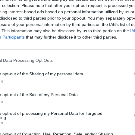
r selection. Please note that after your opt-out request is processed y
eing interest-based ads based on personal information utilized by us or
disclosed to third parties prior to your opt-out. You may separately opt-
losure of your personal information by third parties on the IAB’s list of
. This information may also be disclosed by us to third parties on the
IA
Participants
that may further disclose it to other third parties.
l Data Processing Opt Outs
o opt-out of the Sharing of my personal data.
In
οδέχεται την ΑΣΠΕ Θέτις Βούλας για το
o opt-out of the Sale of my Personal Data.
In
ευμα στο Δημοτικό Γήπεδο Μαρκοπούλου.
to opt-out of processing my Personal Data for Targeted
ing.
In
o opt-out of Collection, Use, Retention, Sale, and/or Sharing