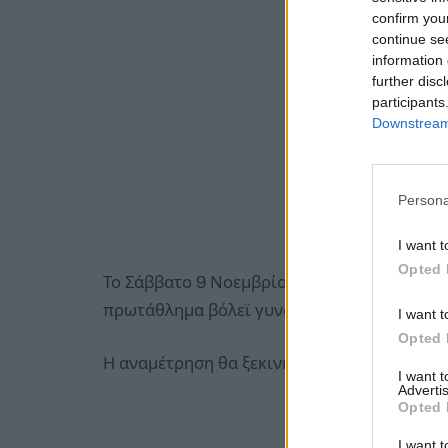
confirm you
continue se
information 
further disc
participants
Downstream 
Persona
I want t
Opted 
Το Σάββατο 9 Νοεμβρίου του Μαρκόπουλο υπ
πρωτάθλημα βόλεϊ γυναικών.
I want t
Opted 
Η αναμέτρηση θα ξεκινήσει στις 6 το απόγ
I want 
Advertis
Opted 
I want t