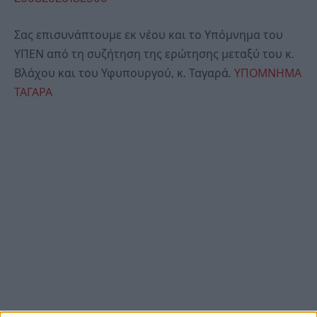
Σας επισυνάπτουμε εκ νέου και το Υπόμνημα του
ΥΠΕΝ από τη συζήτηση της ερώτησης μεταξύ του κ.
Βλάχου και του Υφυπουργού, κ. Ταγαρά.
ΥΠΟΜΝΗΜΑ
ΤΑΓΑΡΑ