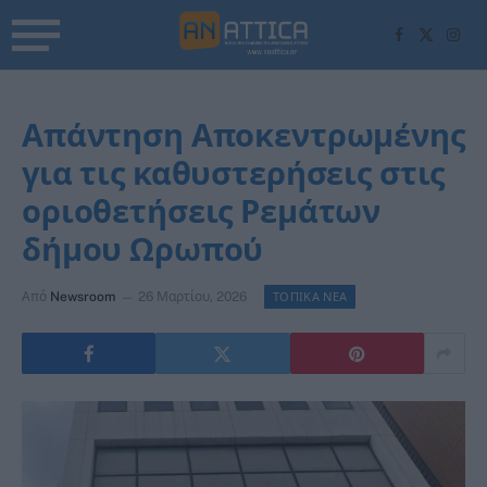
Facebook
X
Inst
(Twitter)
Απάντηση Αποκεντρωμένης
για τις καθυστερήσεις στις
οριοθετήσεις Ρεμάτων
δήμου Ωρωπού
Από
Newsroom
26 Μαρτίου, 2026
ΤΟΠΙΚΑ ΝΕΑ