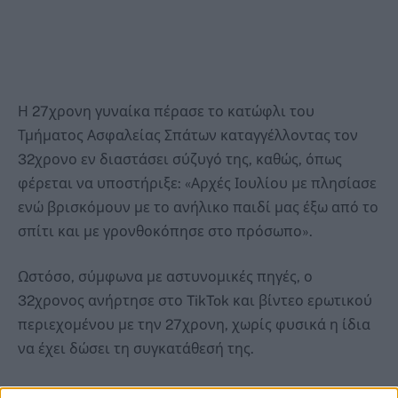
Η 27χρονη γυναίκα πέρασε το κατώφλι του
Τμήματος Ασφαλείας Σπάτων καταγγέλλοντας τον
32χρονο εν διαστάσει σύζυγό της, καθώς, όπως
φέρεται να υποστήριξε: «Αρχές Ιουλίου με πλησίασε
ενώ βρισκόμουν με το ανήλικο παιδί μας έξω από το
σπίτι και με γρονθοκόπησε στο πρόσωπο».
Ωστόσο, σύμφωνα με αστυνομικές πηγές, ο
32χρονος ανήρτησε στο TikTok και βίντεο ερωτικού
περιεχομένου με την 27χρονη, χωρίς φυσικά η ίδια
να έχει δώσει τη συγκατάθεσή της.
Το συγκεκριμένο βίντεο, όπως αναφέρουν οι ίδιες