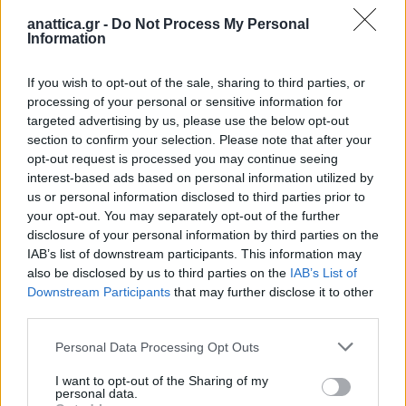
πηγές, το έστειλε και στο κινητό της 27χρονης,
anattica.gr -
Do Not Process My Personal
Information
απειλώντας πως θα το έδειχνε σε όλο τον κόσμο. Το
ίδιο βίντεο έστειλε και στη μητέρα της 27χρονης,
If you wish to opt-out of the sale, sharing to third parties, or
στον δικηγόρο της αλλά και στη γραμματέα του.
processing of your personal or sensitive information for
targeted advertising by us, please use the below opt-out
section to confirm your selection. Please note that after your
Η γυναίκα σε άλλο σημείο φέρεται να ανέφερε στους
opt-out request is processed you may continue seeing
αστυνομικούς: «Φοβάμαι για τη ζωή μου και για τη
interest-based ads based on personal information utilized by
ζωή του ανήλικου γιου μου. Με έχει απειλήσει και
us or personal information disclosed to third parties prior to
στο παρελθόν. Έχει όπλα και είναι χρήστης
your opt-out. You may separately opt-out of the further
disclosure of your personal information by third parties on the
ναρκωτικών και ποτών».
IAB’s list of downstream participants. This information may
also be disclosed by us to third parties on the
IAB’s List of
Αν και η καταγγέλλουσα αρνήθηκε να μεταφερθεί σε
Downstream Participants
that may further disclose it to other
δομή, συμφώνησε να της εγκατασταθεί το Panic
third parties.
button, ενώ της χορηγήθηκε και παραγγελία για
Personal Data Processing Opt Outs
ιατροδικαστική εξέταση.
I want to opt-out of the Sharing of my
personal data.
Πηγή: iefimerida.gr