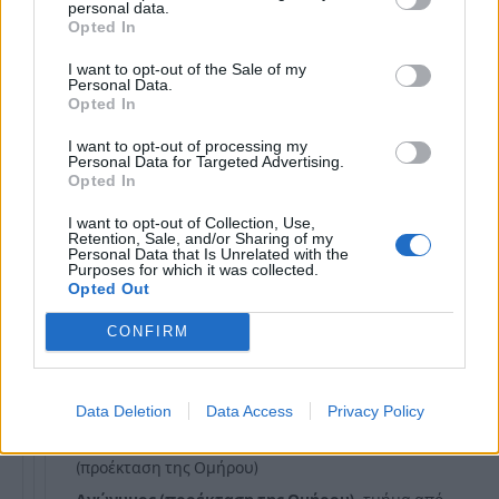
personal data.
Ανώνυμος, κάθετος της Δημοκρατίας
, τμήμα από
Opted In
Πεύκων έως Δημοκρατίας
I want to opt-out of the Sale of my
Κρήτης
, τμήμα από Πεύκων έως Μεγάλου Αλεξάνδρου
Personal Data.
Opted In
Δάσους
, από Σωτήρος έως Κρήτης
Ανώνυμη, κάθετη στη Δάσους
, τμήμα από Δημοκρατίας
I want to opt-out of processing my
Personal Data for Targeted Advertising.
έως Δάσους
Opted In
Μεγάλου
Αλεξάνδρου
, από Σωτήρος έως Κρήτης
I want to opt-out of Collection, Use,
Σωτήρος
, τμήμα από οδό 58 έως Ομήρου
Retention, Sale, and/or Sharing of my
Personal Data that Is Unrelated with the
Έλενας
, τμήμα από Δημοκρατίας έως Ανώνυμο
Purposes for which it was collected.
Opted Out
(προέκταση της Ομήρου)
Αγνώστων
Ηρώων
, τμήμα από Δημοκρατίας έως
CONFIRM
Ανώνυμο (προέκταση της Ομήρου)
Ανώνυμο
μεταξύ Έλενας και Αγνώστων Ηρώων
, τμήμα
από αδιέξοδο έως Ανώνυμο (προέκταση της Ομήρου)
Data Deletion
Data Access
Privacy Policy
Ρήγα Φεραίου
, τμήμα από Δημοκρατίας έως Ανώνυμο
(προέκταση της Ομήρου)