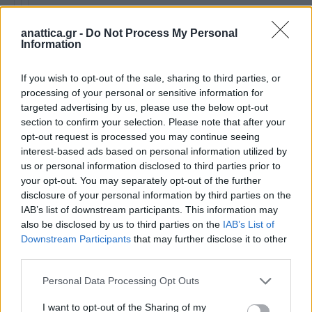
Αξιουπόλεως
, από Γαλήνης έως το τέρμα της οδού
Αμπελουπόλεως
, τμήμα από Γαλήνης έως το τέρμα της
anattica.gr -
Do Not Process My Personal
Information
οδού
Ηλιουπόλεως
, τμήμα από Γαλήνης έως το τέρμα της
If you wish to opt-out of the sale, sharing to third parties, or
οδού
processing of your personal or sensitive information for
Φιλιππουπόλεως
, τμήμα από Γαλήνης έως Πεύκων
targeted advertising by us, please use the below opt-out
section to confirm your selection. Please note that after your
Ανεμόεσσας
, κάθετος της Φιλιππουπόλεως, τμήμα από
opt-out request is processed you may continue seeing
Φιλιππουπόλεως έως Αρίωνος
interest-based ads based on personal information utilized by
Κωνσταντινουπόλεως
, τμήμα από Γαλήνης έως
us or personal information disclosed to third parties prior to
Ανεμόεσσας, κάθετο της Φιλιππουπόλεως
your opt-out. You may separately opt-out of the further
disclosure of your personal information by third parties on the
Αργυρουπόλεως
, τμήμα από Γαλήνης έως Ανεμόεσσας,
IAB’s list of downstream participants. This information may
κάθετο της Φιλιππουπόλεως
also be disclosed by us to third parties on the
IAB’s List of
Αλσουπόλεως
, από Γαλήνης έως ανώνυμο, κάθετο της
Downstream Participants
that may further disclose it to other
Φιλιππουπόλεως
third parties.
Ανώνυμος
,
κάθετος της Γαλήνης
, τμήμα από Γαλήνης
Personal Data Processing Opt Outs
έως ανώνυμο, κάθετο της Φιλιππουπόλεως
Δημοκρατίας
, τμήμα από Σωτήρος έως Κρήτης
I want to opt-out of the Sharing of my