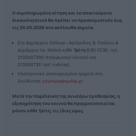
Η συμπληρωμένη αίτηση και τα απαιτούμενα
δικαιολογητικά θα πρέπει να προσκομιστούν έως
τις 30.05.2026 στα ακόλουθα σημεία:
Στο Δημαρχείο Σπάτων – Αρτέμιδος: Β. Παύλου &
Δημάρχου Χρ. Μπέκα κάθε
Τρίτη
9:30-13:30, τηλ.
2132007300 (τηλεφωνικό κέντρο) και
2132007311 (απ’ ευθείας)
Ηλεκτρονικά (σκαναρισμένα αρχεία) στη
διεύθυνση:
ydyerpsa@eydap.gr
Μετά την παρέλευση της ανωτέρω προθεσμίας, η
εξυπηρέτηση του κοινού θα πραγματοποιείται
μόνον κάθε Τρίτη, τις ίδιες ώρες.