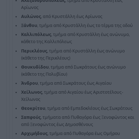
Αλεξανδρουπόλεως
, τμήμα από Κρυστάλλη έως
Αρίωνος
Αυλώνος
, από Κρυστάλλη έως Αρίωνος
Ξάνθου
, τμήμα από Κρυστάλλη έως το τέρμα της οδού
Καλλιπόλεως
, τμήμα από Κρυστάλλη έως ανώνυμο,
κάθετο της Καλλιπόλεως
Περικλέους
, τμήμα από Κρυστάλλη έως ανώνυμο
(κάθετο της Περικλέους)
Θουκυδίδου
, τμήμα από Σωκράτους έως ανώνυμο
(κάθετο της Πολυβίου)
Άνδρου
, τμήμα από Σωκράτους έως Αιγαίου
Χείλωνος
, τμήμα από Αιγαίου έως Αριστοτέλους-
Χείλωνος
Θεοκρίτου
, τμήμα από Εμπεδοκλέους έως Σωκράτους
Σαπφούς
, τμήματα από Πυθαγόρα έως Ξενοφώντος και
από Ξενοφώντος έως Δημοσθένους
Αρχιμήδους
, τμήμα από Πυθαγόρα έως Ομήρου