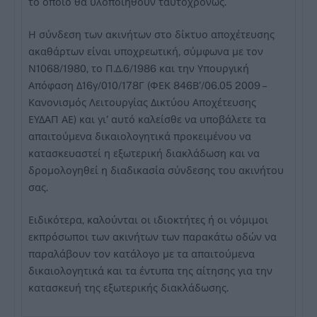
το οποίο θα υλοποιηθούν ταυτοχρόνως.
Η σύνδεση των ακινήτων στο δίκτυο αποχέτευσης
ακαθάρτων είναι υποχρεωτική, σύμφωνα με τον
Ν1068/1980, το Π.Δ.6/1986 και την Υπουργική
Απόφαση Δ16γ/010/178Γ (ΦΕΚ 846Β’/06.05 2009 –
Κανονισμός Λειτουργίας Δικτύου Αποχέτευσης
ΕΥΔΑΠ ΑΕ) και γι’ αυτό καλείσθε να υποβάλετε τα
απαιτούμενα δικαιολογητικά προκειμένου να
κατασκευαστεί η εξωτερική διακλάδωση και να
δρομολογηθεί η διαδικασία σύνδεσης του ακινήτου
σας.
Ειδικότερα, καλούνται οι ιδιοκτήτες ή οι νόμιμοι
εκπρόσωποι των ακινήτων των παρακάτω οδών να
παραλάβουν τον κατάλογο με τα απαιτούμενα
δικαιολογητικά και τα έντυπα της αίτησης για την
κατασκευή της εξωτερικής διακλάδωσης.