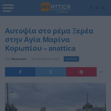
Facebook
X
Inst
(Twitter)
Αυτοψία στο ρέμα Ξερέα
στην Αγία Μαρίνα
Κορωπίου – anattica
Από
Newsroom
19 Οκτωβρίου, 2025
ΚΟΡΩΠΙ