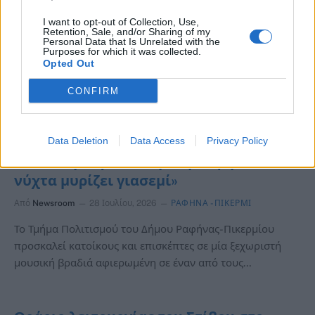
I want to opt-out of Collection, Use,
Retention, Sale, and/or Sharing of my
Personal Data that Is Unrelated with the
Purposes for which it was collected.
Opted Out
CONFIRM
ΡΑΦΗΝΑ -ΠΙΚΕΡΜΙ
Data Deletion
Data Access
Privacy Policy
Μουσική παράσταση στη Ραφήνα «Η
νύχτα μυρίζει γιασεμί»
Από
Newsroom
28 Ιουλίου, 2026
ΡΑΦΗΝΑ -ΠΙΚΕΡΜΙ
Το Τμήμα Πολιτισμού του Δήμου Ραφήνας-Πικερμίου
προσκαλεί κατοίκους και επισκέπτες σε μία ξεχωριστή
μουσική βραδιά αφιερωμένη σε έναν από τους…