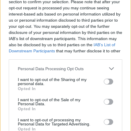
section to confirm your selection. Please note that after your
opt-out request is processed you may continue seeing
interest-based ads based on personal information utilized by
us or personal information disclosed to third parties prior to
your opt-out. You may separately opt-out of the further
disclosure of your personal information by third parties on the
IAB’s list of downstream participants. This information may
also be disclosed by us to third parties on the
IAB’s List of
Downstream Participants
that may further disclose it to other
ΡΑΦΗΝΑ -ΠΙΚΕΡΜΙ
third parties.
Νέα Λέσχη Φιλαναγνωσίας στον Δήμο
Personal Data Processing Opt Outs
Ραφήνας–Πικερμίου
I want to opt-out of the Sharing of my
personal data.
Από
Newsroom
28 Ιουλίου, 2026
ΡΑΦΗΝΑ -ΠΙΚΕΡΜΙ
Opted In
Μια νέα πολιτιστική πρωτοβουλία για όσους αγαπούν τα
I want to opt-out of the Sale of my
βιβλία – Οι συναντήσεις θα πραγματοποιούνται το πρώτο
Personal Data.
Σάββατο κάθε μήνα με…
Opted In
I want to opt-out of processing my
Personal Data for Targeted Advertising.
Opted In