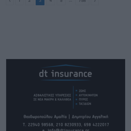
Previous
…
Next
1
2
3
4
5
758