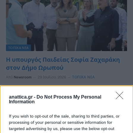
ΤΟΠΙΚΑ ΝΕΑ
Η υπουργός Παιδείας Σοφία Ζαχαράκη
στον Δήμο Ωρωπού
Από
Newsroom
29 Ιουλίου, 2026
ΤΟΠΙΚΑ ΝΕΑ
Τον Δήμο Ωρωπού επισκέφθηκε η υπουργός Παιδείας,
Θρησκευμάτων και Αθλητισμού Σοφία Ζαχαράκη,
anattica.gr -
Do Not Process My Personal
Information
συνοδευόμενη από τους συνεργάτες της, προκειμένου να
διαπιστώσει…
If you wish to opt-out of the sale, sharing to third parties, or
processing of your personal or sensitive information for
targeted advertising by us, please use the below opt-out