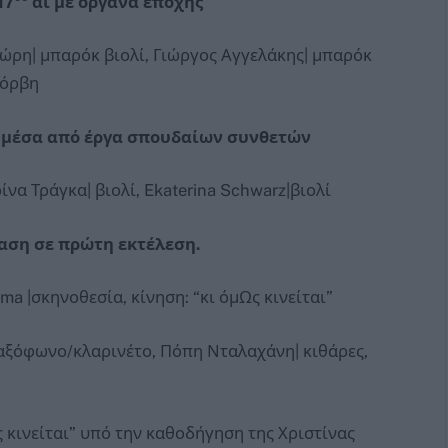
17
αι με όργανα εποχής
ρη| μπαρόκ βιολί, Γιώργος Αγγελάκης| μπαρόκ
εόρβη
ν μέσα από έργα σπουδαίων συνθετών
ρίνα Τράγκα| βιολί, Ekaterina Schwarz|βιολί
αση σε πρώτη εκτέλεση.
a |σκηνοθεσία, κίνηση: “κι όμΩς κινείται”
αξόφωνο/κλαρινέτο, Πόπη Νταλαχάνη| κιθάρες,
Ως κινείται” υπό την καθοδήγηση της Χριστίνας