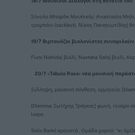
18/7 Μουσικοί Διάλογοι στη Βενετία του 
Σύνολο Μπαρόκ Μουσικής: Αναστασία Μηλιώ
τρομπόνι (sackbut), Νίκος Παναγιωτίδης| θ
19/7 Βιρτουόζοι βιολονίστες συνομιλού
Fumi Nishida| βιολί, Naotaka Sato| βιολί, Κο
20/7 «
Tabula
Rasa
» νέα μουσική παράστ
Σύλληψη, μουσική σύνθεση, ερμηνεία: Dilemm
Dilemma: Σωτήρης Τράγκας| φωνή, τενόρο σ
loops
Solis Barki| κρουστά , Ομάδα χορού: “κι όμ