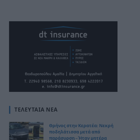
ΤΕΛΕΥΤΑΊΑ ΝΈΑ
Θρήνος στην Κερατέα: Νεκρή
ποδηλάτισσα μετά από
παράσυρση – Ήταν μητέρα