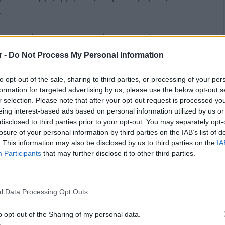
.
ι για το έργο του στον τομέα των τεχνών, τη
νοιγμα και έχει λάβει την ευρωπαϊκή σφραγίδα
r -
Do Not Process My Personal Information
άσσεται στο πρόγραμμα «Ελληνοαυστριακό
ρεσβείας στην Αθήνα, με στόχο τη σύνδεση
to opt-out of the sale, sharing to third parties, or processing of your per
formation for targeted advertising by us, please use the below opt-out s
αι την παρουσίασή τους σε ένα ευρύτερο κοινό.
r selection. Please note that after your opt-out request is processed y
τοποιείται με την υποστήριξη του Δήμου
eing interest-based ads based on personal information utilized by us or
ράσεων του Δήμου για το καλοκαίρι του 2025, με
disclosed to third parties prior to your opt-out. You may separately opt-
losure of your personal information by third parties on the IAB’s list of
. This information may also be disclosed by us to third parties on the
IA
Participants
that may further disclose it to other third parties.
l Data Processing Opt Outs
o opt-out of the Sharing of my personal data.