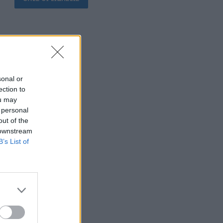
sonal or
ection to
ou may
 personal
out of the
 downstream
B’s List of