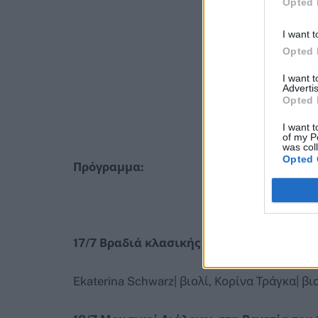
Opted 
I want t
Opted 
I want 
Advertis
Opted 
I want t
of my P
was col
Opted 
Πρόγραμμα:
17/7 Βραδιά κλασικής μουσικής για δύο 
Ekaterina Schwarz| βιολί, Κορίνα Τράγκα| βι