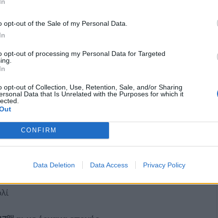
In
o opt-out of the Sale of my Personal Data.
In
to opt-out of processing my Personal Data for Targeted
ing.
In
o opt-out of Collection, Use, Retention, Sale, and/or Sharing
ersonal Data that Is Unrelated with the Purposes for which it
lected.
Out
CONFIRM
Data Deletion
Data Access
Privacy Policy
βιολιά σε έργα
Mozart
,
Bartok
,
Kreisler
κ.α
ολί
ου