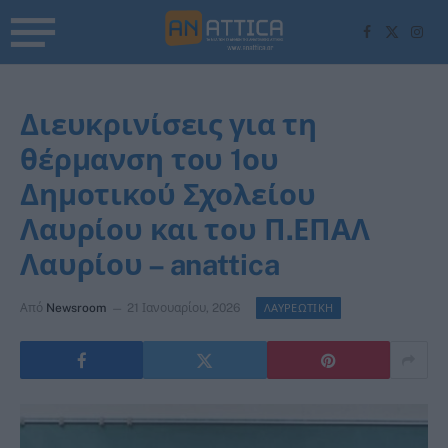
Facebook
X
Inst
(Twitter)
Διευκρινίσεις για τη
θέρμανση του 1ου
Δημοτικού Σχολείου
Λαυρίου και του Π.ΕΠΑΛ
Λαυρίου – anattica
Από
Newsroom
21 Ιανουαρίου, 2026
ΛΑΥΡΕΩΤΙΚΗ