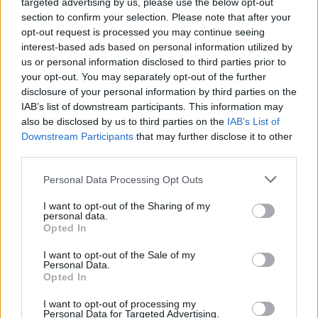
targeted advertising by us, please use the below opt-out
section to confirm your selection. Please note that after your
Ο Δήμος Λαυρεωτικής ενημερώνει ότι όλα τα
opt-out request is processed you may continue seeing
σχολεία της Λαυρεωτικής έχουν πλήρως
interest-based ads based on personal information utilized by
λειτουργική θέρμανση με υπερεπάρκεια
us or personal information disclosed to third parties prior to
πετρελαίου. Η ανώνυμη διάδοση ψεμάτων εκθέτουν
your opt-out. You may separately opt-out of the further
disclosure of your personal information by third parties on the
μόνο τους «εμπνευστές» και τους πολιτικούς
IAB’s list of downstream participants. This information may
καθοδηγητές τους.
also be disclosed by us to third parties on the
IAB’s List of
Downstream Participants
that may further disclose it to other
third parties.
Ο εμπαιγμός και η εργαλειοποίηση παιδιών και των
γονέων τους με αυτά τα ζητήματα, είναι αδίστακτη
Personal Data Processing Opt Outs
και βαθιά αντικοινωνική συμπεριφορά.
I want to opt-out of the Sharing of my
personal data.
Opted In
I want to opt-out of the Sale of my
Personal Data.
Opted In
I want to opt-out of processing my
Personal Data for Targeted Advertising.