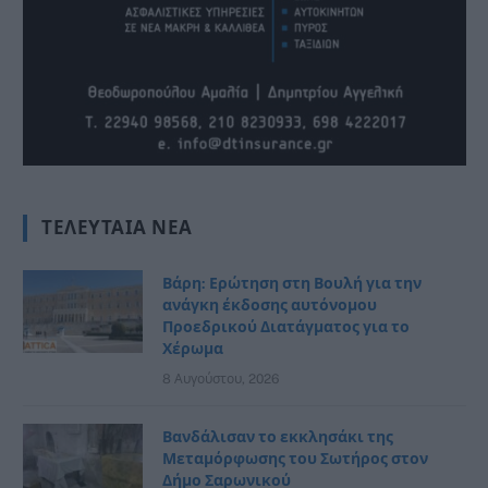
ΤΕΛΕΥΤΑΊΑ ΝΈΑ
Βάρη: Ερώτηση στη Βουλή για την
ανάγκη έκδοσης αυτόνομου
Προεδρικού Διατάγματος για το
Χέρωμα
8 Αυγούστου, 2026
Βανδάλισαν το εκκλησάκι της
Μεταμόρφωσης του Σωτήρος στον
Δήμο Σαρωνικού