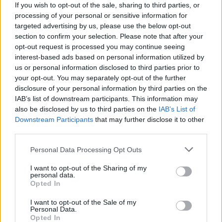
If you wish to opt-out of the sale, sharing to third parties, or
υπόθεση που ξεκίνησε στις αρχές της δεκαετίας του
processing of your personal or sensitive information for
2010 και θα μπορούσε να κοστίσει στον Δήμο και
targeted advertising by us, please use the below opt-out
στη δημοτική επιχείρηση περίπου 750.000 ευρώ!
section to confirm your selection. Please note that after your
opt-out request is processed you may continue seeing
interest-based ads based on personal information utilized by
Το πιο ουσιαστικό σημείο της απόφασης:
us or personal information disclosed to third parties prior to
«ΑΠΟΡΡΙΠΤΕΙ την αγωγή ως προς τα αιτούμενα
your opt-out. You may separately opt-out of the further
ποσά». Ιδιαίτερη αναφορά και ένα μεγάλο
disclosure of your personal information by third parties on the
ευχαριστώ στη νομική υπηρεσία του Δήμου μας και
IAB’s list of downstream participants. This information may
also be disclosed by us to third parties on the
IAB’s List of
στον κ. Χρυσοφώτη για την καθοριστική συμβολή
Downstream Participants
that may further disclose it to other
τους σε αυτό το αποτέλεσμα.
third parties.
Personal Data Processing Opt Outs
Με σχέδιο και ευθύνη: σχεδιάζουμε και
διασφαλίζουμε το μέλλον, προστατεύουμε τα
I want to opt-out of the Sharing of my
personal data.
οικονομικά του Δήμου και της ΑΔΜΚΕΣ ΑΕ και
Opted In
κλείνουμε εκκρεμότητες του παρελθόντος.
I want to opt-out of the Sale of my
Δημήτρης Παπαχρήστου
Personal Data.
Opted In