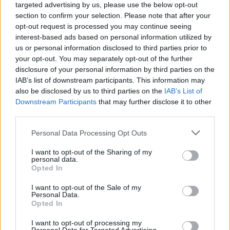
αντικαθιστούν εκτάσεις, οι οποίες είχαν
targeted advertising by us, please use the below opt-out
εγκαταλειφθεί εδώ και πολλά χρόνια. Βρίσκονται σε
section to confirm your selection. Please note that after your
opt-out request is processed you may continue seeing
πυκνοδομημένες γειτονιές της πόλης και αποτελούν
interest-based ads based on personal information utilized by
τα θεμέλια για τη δημιουργία των πόλεων που
us or personal information disclosed to third parties prior to
εκμεταλλεύονται και αξιοποιούν μέχρι και το
your opt-out. You may separately opt-out of the further
τελευταίο εκατοστό του δημόσιου χώρου προς
disclosure of your personal information by third parties on the
IAB’s list of downstream participants. This information may
όφελος των πολιτών. Είναι μία πρακτική που πέτυχε
also be disclosed by us to third parties on the
IAB’s List of
σε πολλές ευρωπαϊκές, και όχι μόνο, πρωτεύουσες
Downstream Participants
that may further disclose it to other
και υιοθετήθηκε για να αναμορφωθούν και αρκετές
third parties.
γειτονιές της Αθήνας.
Personal Data Processing Opt Outs
I want to opt-out of the Sharing of my
personal data.
Opted In
I want to opt-out of the Sale of my
Personal Data.
Opted In
I want to opt-out of processing my