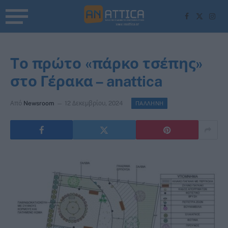
Facebook
X
Inst
(Twitter)
Tο πρώτο «πάρκο τσέπης»
στο Γέρακα – anattica
Από
Newsroom
12 Δεκεμβρίου, 2024
ΠΑΛΛΗΝΗ