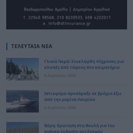
ΤΕΛΕΥΤΑΊΑ ΝΈΑ
Γλυκά Νερά: Συνελήφθη 40χρονος για
κλοπές από τάφους στο κοιμητήριο
8 Αυγούστου, 2026
Ιστιοφόρο προσάραξε σε βράχια έξω
από την μαρίνα Λαυρίου
8 Αυγούστου, 2026
Βάρη: Ερώτηση στη Βουλή για την
ανάγκη έκδοσης αυτόνομου