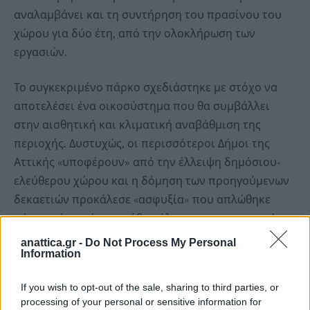
αναλαμβάνει και τη συντήρηση του πρασίνου του
χώρου για δύο έτη, από την ολοκλήρωση των
εργασιών.
Το συγκεκριμένο πάρκο σχεδιάστηκε με στόχο να
αποτελέσει ένα οικοσύστημα που θα συμβάλλει
στην αισθητική και κλιματική αναβάθμιση της
περιοχής. Δυστυχώς, οι περισσότεροι Δήμοι της
Αττικής «υποφέρουν» από την έλλειψη δημόσιου-
ελεύθερου χώρου και η δόμηση των προηγούμενων
δεκαετιών προκάλεσε «ασφυξία» που απλώθηκε
πέρα από το κέντρο κάθε πόλης και στις γειτονιές
της.
anattica.gr -
Do Not Process My Personal
Information
Τα «πάρκα τσέπης» (που διεθνώς αποκαλούνται
If you wish to opt-out of the sale, sharing to third parties, or
“pocket parks”), είναι πράσινοι χώροι που
processing of your personal or sensitive information for