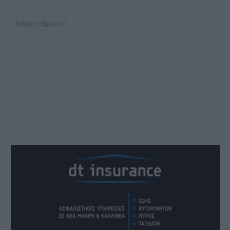
πάρκο γέρακα