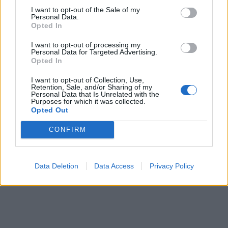
Δημοτική Αρχή, Παιδαγωγοί, Γονείς, Παιδιά με το
I want to opt-out of the Sale of my
μήνυμα της Παγκόσμιας Ημέρας Παιδικού Βιβλίου
Personal Data.
Opted In
για το 2026 «Φυτέψτε ιστορίες και ο κόσμος θα
ανθίσει» και συνεχίζουμε να ελπίζουμε…
I want to opt-out of processing my
Personal Data for Targeted Advertising.
Opted In
I want to opt-out of Collection, Use,
Retention, Sale, and/or Sharing of my
Personal Data that Is Unrelated with the
Purposes for which it was collected.
Opted Out
CONFIRM
Data Deletion
Data Access
Privacy Policy