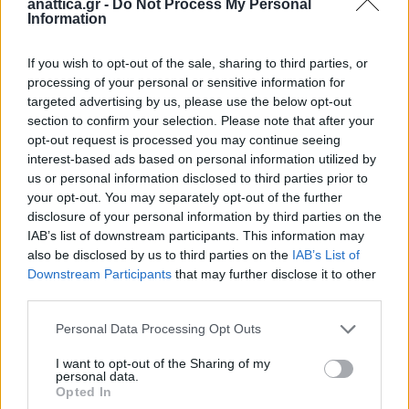
anattica.gr -
Do Not Process My Personal
Information
παραμυθιών, εργαστήρια μικρών εικονογράφων,
βιβλιοπαιχνιδίσματα, ενεργοποίηση της
If you wish to opt-out of the sale, sharing to third parties, or
δανειστικής βιβλιοθήκης και άλλες που θα
processing of your personal or sensitive information for
ακολουθήσουν, τα παιδιά ανακαλύπτουν τη μαγεία
targeted advertising by us, please use the below opt-out
των λέξεων και των εικόνων.
section to confirm your selection. Please note that after your
opt-out request is processed you may continue seeing
interest-based ads based on personal information utilized by
Στόχος μας, να γίνει το βιβλίο ένας πιστός φίλος,
us or personal information disclosed to third parties prior to
ένα παιχνίδι και ένα «μαγικό χαλί» που θα
your opt-out. You may separately opt-out of the further
«ταξιδέψει» τα παιδιά σε κόσμους
disclosure of your personal information by third parties on the
IAB’s list of downstream participants. This information may
δημιουργικότητας, φαντασίας και γνώσης.
also be disclosed by us to third parties on the
IAB’s List of
Με σύνθημά μας, «ένα παιδί που διαβάζει, θα γίνει
Downstream Participants
that may further disclose it to other
ένας ενήλικας που σκέφτεται», επενδύουμε στο πιο
third parties.
πολύτιμο εφόδιο για το μέλλον των παιδιών μας,
Personal Data Processing Opt Outs
την αγάπη για το βιβλίο.
I want to opt-out of the Sharing of my
personal data.
Συντονιζόμαστε όλοι, ο Δήμαρχος Σπύρος Βρεττός, η
Opted In