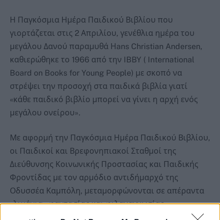
Η Παγκόσμια Ημέρα Παιδικού Βιβλίου
που
γιορτάζεται στις 2 Απριλίου, γενέθλια ημέρα του
μεγάλου Δανού παραμυθά Ηans Christian Andersen,
καθιερώθηκε το 1966 από την IBBY ( International
Board on Books for Young People) με σκοπό να
στρέψει την προσοχή στα παιδικά βιβλία γιατί
«κάθε παιδικό βιβλίο μπορεί να γίνει η αρχή ενός
μεγάλου ονείρου».
Με αφορμή την Παγκόσμια Ημέρα Παιδικού Βιβλίου,
οι Παιδικοί και Βρεφονηπιακοί Σταθμοί της
Διεύθυνσης Κοινωνικής Προστασίας και Παιδικής
Φροντίδας με τον αρμόδιο αντιδήμαρχό της
Οδυσσέα Καμπόλη, μεταμορφώνονται σε απέραντα
«λιμάνια» φαντασίας και φιλαναγνωσίας.
Μέσα από μια σειρά δράσεων, όπως αφηγήσεις