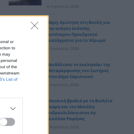
8 Αυγούστου, 2026
Βάρη: Ερώτηση στη Βουλή για
την ανάγκη έκδοσης
αυτόνομου Προεδρικού
Διατάγματος για το Χέρωμα
sonal or
ection to
8 Αυγούστου, 2026
ou may
 personal
Βανδάλισαν το εκκλησάκι της
out of the
Μεταμόρφωσης του Σωτήρος
 downstream
στον Δήμο Σαρωνικού
B’s List of
7 Αυγούστου, 2026
Μουσική βραδιά με τη Βιολέτα
Ίκαρη και τον Μανόλη
Ανδρουλιδάκη στον Αγ.
Νικόλαο Ραφήνας
7 Αυγούστου, 2026