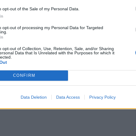
o opt-out of the Sale of my Personal Data.
In
to opt-out of processing my Personal Data for Targeted
ing.
In
o opt-out of Collection, Use, Retention, Sale, and/or Sharing
ersonal Data that Is Unrelated with the Purposes for which it
lected.
ΥΣΜΟΥ ΑΠΟ ΤΗ ΜΕΤΑΦΟΡΑ ΑΦΡΙΚΑΝΙΚΗΣ ΣΚΟΝΗΣ
Out
μένου της αερομεταφοράς αφρικανικής σκόνης
CONFIRM
ει την υγεία των πολιτών και ειδικότερα των
όδια μεταφοράς σκόνης είναι κατά κανόνα
Data Deletion
Data Access
Privacy Policy
ww.acharnes.gr/…/systaseis-gia-tin-prostasia…