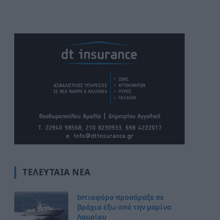
ΤΕΛΕΥΤΑΊΑ ΝΈΑ
Ιστιοφόρο προσάραξε σε
βράχια έξω από την μαρίνα
Λαυρίου