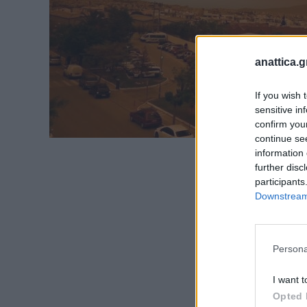
anattica.g
If you wish 
sensitive in
confirm you
continue se
information 
further disc
participants
Downstream 
Persona
I want t
Opted 