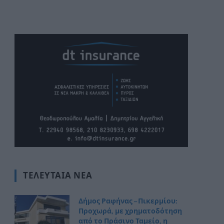
ΤΕΛΕΥΤΑΊΑ ΝΈΑ
Δήμος Ραφήνας – Πικερμίου:
Προχωρά, με χρηματοδότηση
από το Πράσινο Ταμείο, η