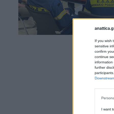
anattica.g
If you wish 
sensitive in
confirm you
continue se
information 
further disc
participants
Downstream 
Persona
I want t