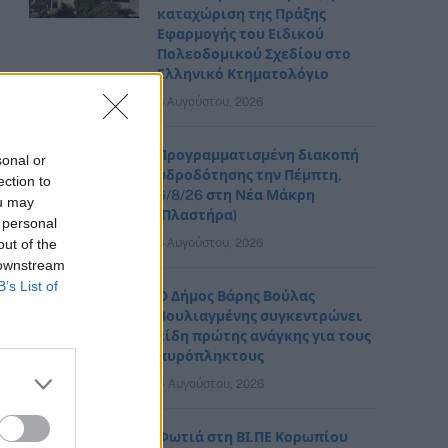
καταχώριση της Πράξης
Εφαρμογής του Ειδικού
Πολεοδομικού Σχεδίου στο
Ελληνικό Κτηματολόγιο
6 Αυγούστου, 2026
Προγραμματισμένη διακοπή
sonal or
υδροδότησης την Πέμπτη,
ection to
6/8/26 στη Νέα Μάκρη
ou may
(Πλαστήρα)
 personal
out of the
6 Αυγούστου, 2026
 downstream
B’s List of
Ο Δήμος Βάρης Βούλας
Βουλιαγμένης συγκεντρώνει
είδη πρώτης ανάγκης για τους
πυρόπληκτους
5 Αυγούστου, 2026
Φωτιά στη ΒΙ.ΠΕ Κορωπίου