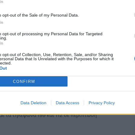
In
o opt-out of the Sale of my Personal Data.
In
to opt-out of processing my Personal Data for Targeted
ing.
ήθηκε το Σάββατο 5/11 αναφορικά με το καιρικό
In
χου Διονύσου Γιάννη Καλαφατέλη, του
o opt-out of Collection, Use, Retention, Sale, and/or Sharing
λη Κόκκαλη, συναρμόδιων Αντιδημάρχων,
ersonal Data that Is Unrelated with the Purposes for which it
lected.
χών πολιτικής προστασίας καθώς και
Out
ποφασίστηκαν όλα τα απαραίτητα μέτρα τα
ντιμετωπίσει τυχόν συνέπειες λόγω της
CONFIRM
Data Deletion
Data Access
Privacy Policy
σύσταση στους πολίτες να αποφεύγουν τις
με τα τηλέφωνα 199 και 112 σε περίπτωση