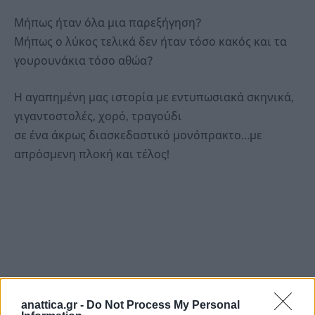
Μήπως ήταν όλα μια παρεξήγηση?
Μήπως ο λύκος τελικά δεν ήταν τόσο κακός και τα
γουρουνάκια τόσο αθώα?
Η αγαπημένη μας ιστορία με εντυπωσιακά σκηνικά,
γιγαντοστολές, χορό, τραγούδι
σε ένα άκρως διασκεδαστικό μονόπρακτο…με
απρόσμενη πλοκή και τέλος!
anattica.gr -
Do Not Process My Personal