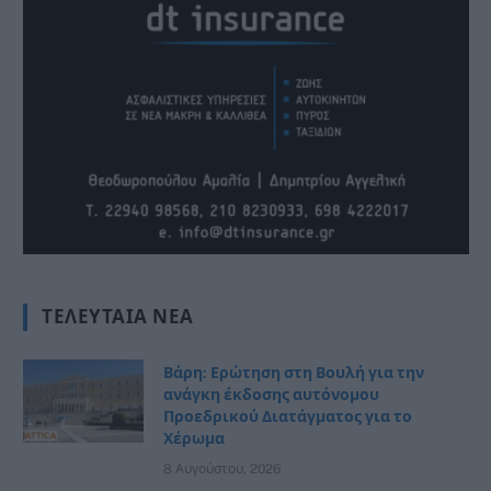
ΤΕΛΕΥΤΑΊΑ ΝΈΑ
Βάρη: Ερώτηση στη Βουλή για την
ανάγκη έκδοσης αυτόνομου
Προεδρικού Διατάγματος για το
Χέρωμα
8 Αυγούστου, 2026