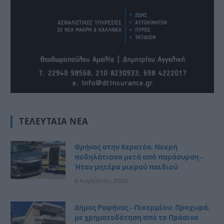
ΤΕΛΕΥΤΑΊΑ ΝΈΑ
Θρήνος στην Κερατέα: Νεκρή
ποδηλάτισσα μετά από παράσυρση –
Ήταν μητέρα μικρού παιδιού
6 Αυγούστου, 2026
Δήμος Ραφήνας – Πικερμίου: Προχωρά,
με χρηματοδότηση από το Πράσινο