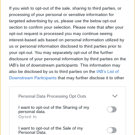
την στήριξη στην Μαθητική και Εκπαιδευτική
If you wish to opt-out of the sale, sharing to third parties, or
Κοινότητα του Δήμου μας. Ευχόμαστε μια
processing of your personal or sensitive information for
targeted advertising by us, please use the below opt-out
Δημιουργική Σχολική Χρονιά με πολύ παιχνίδι στη
section to confirm your selection. Please note that after your
νέα παιδική χαρά και πολλά – πολλά χαμόγελα!!!
opt-out request is processed you may continue seeing
interest-based ads based on personal information utilized by
us or personal information disclosed to third parties prior to
your opt-out. You may separately opt-out of the further
disclosure of your personal information by third parties on the
IAB’s list of downstream participants. This information may
also be disclosed by us to third parties on the
IAB’s List of
Downstream Participants
that may further disclose it to other
third parties.
Personal Data Processing Opt Outs
I want to opt-out of the Sharing of my
personal data.
Opted In
I want to opt-out of the Sale of my
Personal Data.
(φωτο αρχειου)