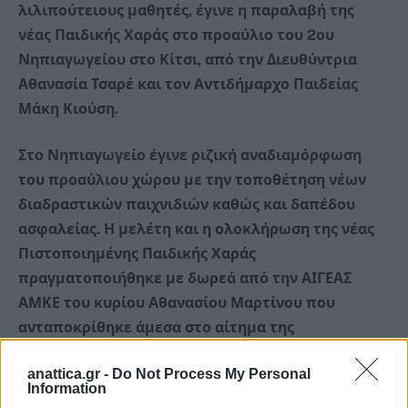
λιλιπούτειους μαθητές, έγινε η παραλαβή της
νέας Παιδικής Χαράς στο προαύλιο του 2ου
Νηπιαγωγείου στο Κίτσι, από την Διευθύντρια
Αθανασία Τσαρέ και τον Αντιδήμαρχο Παιδείας
Μάκη Κιούση.
Στο Νηπιαγωγείο έγινε ριζική αναδιαμόρφωση
του προαύλιου χώρου με την τοποθέτηση νέων
διαδραστικών παιχνιδιών καθώς και δαπέδου
ασφαλείας. Η μελέτη και η ολοκλήρωση της νέας
Πιστοποιημένης Παιδικής Χαράς
πραγματοποιήθηκε με δωρεά από την ΑΙΓΕΑΣ
ΑΜΚΕ του κυρίου Αθανασίου Μαρτίνου που
ανταποκρίθηκε άμεσα στο αίτημα της
Αντιδημαρχίας Παιδείας του Δήμου μας.
anattica.gr -
Do Not Process My Personal
Information
Ευχαριστούμε θερμά τον κύριο Αθ. Μαρτίνο για