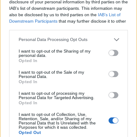
disclosure of your personal information by third parties on the
Για ραντεβού οι ενδιαφερόμενοι μπορούν να
IAB’s list of downstream participants. This information may
καλούν στο τηλέφωνο 6977970757.
also be disclosed by us to third parties on the
IAB’s List of
Downstream Participants
that may further disclose it to other
third parties.
Η συνεργασία θα συνεχιστεί και κατά το νέο έτος, με
νεότερη ανακοίνωση να ακολουθεί σύντομα!
Personal Data Processing Opt Outs
I want to opt-out of the Sharing of my
personal data.
Opted In
I want to opt-out of the Sale of my
Personal Data.
Opted In
I want to opt-out of processing my
Personal Data for Targeted Advertising.
Opted In
I want to opt-out of Collection, Use,
Retention, Sale, and/or Sharing of my
Personal Data that Is Unrelated with the
Purposes for which it was collected.
Opted Out