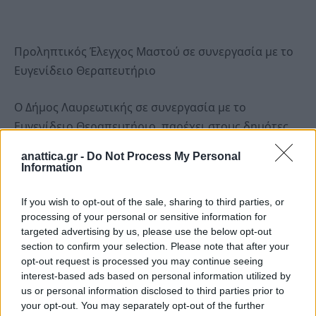
Προληπτικός Έλεγχος Μαστού σε συνεργασία με το
Ευγενίδειο Θεραπευτήριο
Ο Δήμος Λαυρεωτικής σε συνεργασία με το
Ευγενίδειο Θεραπευτήριο, παρέχει στους δημότες
και τις γυναίκες υπαλλήλους του Δήμου μας ένα
anattica.gr -
Do Not Process My Personal
ειδικό πακέτο προληπτικού ελέγχου μαστού.
Information
Συγκεκριμένα, πρόκειται για το ειδικό πακέτο
If you wish to opt-out of the sale, sharing to third parties, or
processing of your personal or sensitive information for
Μαστογραφίας με 3D Τομοσύνθεση που
targeted advertising by us, please use the below opt-out
προσφέρεται στο κόστος των 40 ευρώ με
section to confirm your selection. Please note that after your
παραπεμπτικό.
opt-out request is processed you may continue seeing
interest-based ads based on personal information utilized by
us or personal information disclosed to third parties prior to
Η προσφορά ισχύει έως 31 Δεκεμβρίου 2025.
your opt-out. You may separately opt-out of the further