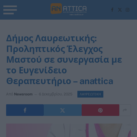
Facebook
X
Inst
(Twitter)
Δήμος Λαυρεωτικής:
Προληπτικός Έλεγχος
Μαστού σε συνεργασία με
το Ευγενίδειο
Θεραπευτήριο – anattica
Από
Newsroom
6 Δεκεμβρίου, 2025
ΛΑΥΡΕΩΤΙΚΗ