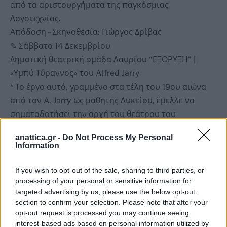
από τα αριστουργήματα της παγκόσμιας
Λογοτεχνίας.
Απόδοση – Σκηνοθεσία: Γιώργος Δρίβας
✎ Σάββατο 14 Δεκεμβρίου
Δημοτική θεατρική ομάδα Λαυρίου “ΕΞΟΡΥΞΗ” |
«Υμπύ Τύραννος» του Alfred Jarry
* Το έργο αυτό, γραμμένο στα τέλη του 19ου αιώνα
από τον A. Jarry ως μαθητής Λυκείου, έμελλε να
σηματοδοτήσει την αρχή του θεάτρου του
παραλόγου καθώς ανέτρεψε τότε τους κανόνες και
anattica.gr -
Do Not Process My Personal
τον θεατρικό κώδικα. Πρόκειται για μια ωμή και
Information
τολμηρή κατάθεση για την ασυδοσία της εξουσίας
εμπνευσμένο ως προς την δομή του από τον
If you wish to opt-out of the sale, sharing to third parties, or
processing of your personal or sensitive information for
Σαίξπηρ και την αρχαία τραγωδία.
targeted advertising by us, please use the below opt-out
Απόδοση – Σκηνοθεσία: Γιώργος Δρίβας
section to confirm your selection. Please note that after your
✎ Κυριακή 15 Δεκεμβρίου
opt-out request is processed you may continue seeing
Δημοτικό θεατρικό εργαστήρι Κερατέας “Θέσπις”
interest-based ads based on personal information utilized by