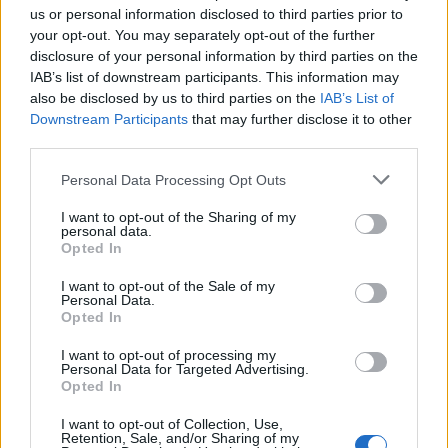
us or personal information disclosed to third parties prior to
Δήμου Λαυρεωτικής.
your opt-out. You may separately opt-out of the further
«Η δε γυνή να φοβήται τον άνδρα» του Γιώργου
disclosure of your personal information by third parties on the
Τζαβέλλα.
IAB’s list of downstream participants. This information may
also be disclosed by us to third parties on the
IAB’s List of
* Το «Η δε γυνή να φοβήται τον άνδρα» είναι μια
Downstream Participants
that may further disclose it to other
αισθηματική κωμωδία του Γιώργου Τζαβέλλα που
third parties.
διαδραματίζεται στην μεταλλασσόμενη Αθήνα του
Personal Data Processing Opt Outs
1960. Εστιάζει στα προβλήματα της μικροαστικής
τάξης, τα προβλήματα της καθημερινότητας αλλά
I want to opt-out of the Sharing of my
personal data.
και των ανθρώπινων σχέσεων.
Opted In
Απόδοση – Σκηνοθεσία: Γιώργος Πετρινόλης
I want to opt-out of the Sale of my
Personal Data.
Opted In
I want to opt-out of processing my
Personal Data for Targeted Advertising.
Opted In
I want to opt-out of Collection, Use,
Retention, Sale, and/or Sharing of my