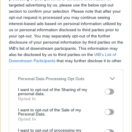
απορριμμάτων και ανακυκλώσιμων υλικών θα
targeted advertising by us, please use the below opt-out
πραγματοποιηθούν κανονικά.
section to confirm your selection. Please note that after your
opt-out request is processed you may continue seeing
Ο Δήμος παρακαλεί τους κατοίκους της πόλης
interest-based ads based on personal information utilized by
us or personal information disclosed to third parties prior to
να φροντίσουν ώστε τις ημέρες, που δεν θα
your opt-out. You may separately opt-out of the further
πραγματοποιηθεί αποκομιδή, να μην αφήνουν
disclosure of your personal information by third parties on the
απορρίμματα έξω από τα σπίτια τους. Επίσης, από
IAB’s list of downstream participants. This information may
also be disclosed by us to third parties on the
IAB’s List of
τη Μεγάλη Πέμπτη έως και την Τρίτη του Πάσχα, να
Downstream Participants
that may further disclose it to other
μην αφήσουν στα πεζοδρόμια και στους
third parties.
κοινόχρηστους χώρους κλαδιά και ογκώδη
Personal Data Processing Opt Outs
αντικείμενα.
I want to opt-out of the Sharing of my
personal data.
Η Αντιδήμαρχος Καθαριότητας, Βίκυ Κακαμπούκη
Opted In
και το προσωπικό της Υπηρεσίας Καθαριότητας, σας
I want to opt-out of the Sale of my
εύχονται Καλή Ανάσταση και Καλό Πάσχα!
Personal Data.
Opted In
I want to opt-out of processing my