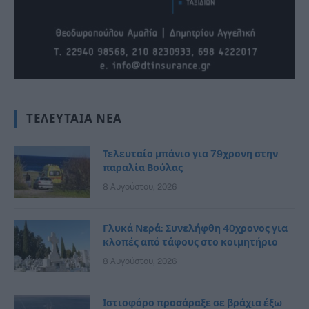
ΤΕΛΕΥΤΑΊΑ ΝΈΑ
Τελευταίο μπάνιο για 79χρονη στην
παραλία Βούλας
8 Αυγούστου, 2026
Γλυκά Νερά: Συνελήφθη 40χρονος για
κλοπές από τάφους στο κοιμητήριο
8 Αυγούστου, 2026
Ιστιοφόρο προσάραξε σε βράχια έξω