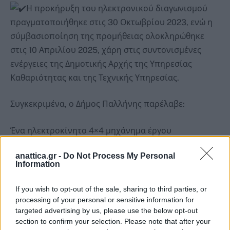
Η προκήρυξη του ηλεκτρονικού διαγωνισμού
πραγματοποιήθηκε στις 30 Οκτωβρίου 2023, ενώ η
σύμβασιοποίηση της προμήθειας ολοκληρώθηκε
στις 10 Απριλίου 2025, χάρη στις συντονισμένες
ενέργειες της Δημοτικής Αρχής της Υπηρεσίας
Καθαριότητας και της Τεχνικής Υπηρεσίας.
Συγκεκριμένα, ο Δήμος Παλλήνης παρέλαβε:
Ένα ηλεκτροκίνητο 4×4 μηχάνημα έργου
Δύο ηλεκτρικά οχήματα με κλειστό κινητό συνεργείο
anattica.gr -
Do Not Process My Personal
Ένα ηλεκτρικό όχημα αποκομιδής σύμμικτων
Information
απορριμμάτων
Ένα ηλεκτρικό πολυμηχάνημα χωματουργικών και
If you wish to opt-out of the sale, sharing to third parties, or
μεταφορικών εργασιών
processing of your personal or sensitive information for
targeted advertising by us, please use the below opt-out
Δύο ηλεκτροκίνητα οχήματα οδοκαθαρισμού
section to confirm your selection. Please note that after your
(σάρωθρα)