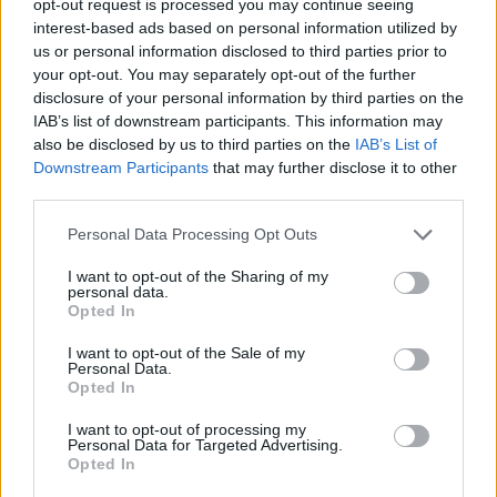
opt-out request is processed you may continue seeing
interest-based ads based on personal information utilized by
us or personal information disclosed to third parties prior to
Δήλωση Δημάρχου Παλλήνης, Χρήστου Αηδόνη:
your opt-out. You may separately opt-out of the further
disclosure of your personal information by third parties on the
«Η ανανέωση και ο εκσυγχρονισμός του στόλου του
IAB’s list of downstream participants. This information may
Δήμου μας αποτελεί στρατηγική προτεραιότητα. Με
also be disclosed by us to third parties on the
IAB’s List of
Downstream Participants
that may further disclose it to other
τα νέα ηλεκτροκίνητα οχήματα, κάνουμε ένα ακόμη
third parties.
βήμα προς έναν πιο “πράσινο”, αποδοτικό και
φιλικό προς το περιβάλλον Δήμο. Εξασφαλίζουμε
Personal Data Processing Opt Outs
καλύτερες συνθήκες εργασίας για το προσωπικό
I want to opt-out of the Sharing of my
μας, μειώνουμε το ενεργειακό αποτύπωμα και το
personal data.
Opted In
κόστος συντήρησης, ενώ παράλληλα προσφέρουμε
καλύτερες υπηρεσίες καθαριότητας και
I want to opt-out of the Sale of my
Personal Data.
εξυπηρέτησης στους δημότες μας».
Opted In
I want to opt-out of processing my
Δήλωση Αντιδημάρχου Καθαριότητας, Βίκυς
Personal Data for Targeted Advertising.
Opted In
Κακαμπούκη: