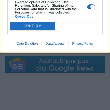
I want to opt-out of Collection, Use,
Retention, Sale, and/or Sharing of my
«Με επτά σύγχρονα οχήματα ενισχύεται ουσιαστικά
Personal Data that Is Unrelated with the
η Υπηρεσία Καθαριότητας. Στόχος μας είναι η
Purposes for which it was collected.
Opted Out
καλύτερη παροχή υπηρεσιών προς τους δημότες, με
αποτελεσματικότερη ανταπόκριση στις ανάγκες της
CONFIRM
πόλης, ασφαλέστερα οχήματα για το προσωπικό και
ουσιαστική μείωση των εξόδων του Δήμου από
Data Deletion
Data Access
Privacy Policy
συνεχείς επισκευές».