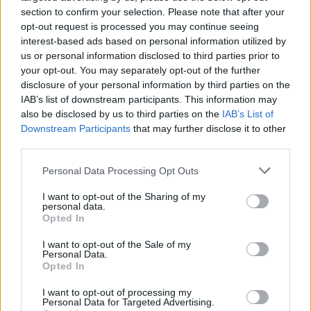
Την προσπάθειά μας μπορούν να ενισχύσουν οι
section to confirm your selection. Please note that after your
opt-out request is processed you may continue seeing
συμπολίτες μας προσφέροντας αίμα και
interest-based ads based on personal information utilized by
οποιαδήποτε άλλη ημέρα στο Σισμανόγλειο
us or personal information disclosed to third parties prior to
Νοσοκομείο δηλώνοντας πως η προσφορά τους
your opt-out. You may separately opt-out of the further
γίνεται για την τράπεζα αίματος του Δήμου μας.
disclosure of your personal information by third parties on the
IAB’s list of downstream participants. This information may
also be disclosed by us to third parties on the
IAB’s List of
Κατά την προσέλευση στο χώρο της αιμοδοσίας θα
Downstream Participants
that may further disclose it to other
πρέπει να έχουμε μαζί μας τον ΑΜΚΑ.
third parties.
Personal Data Processing Opt Outs
I want to opt-out of the Sharing of my
personal data.
Opted In
I want to opt-out of the Sale of my
Personal Data.
Opted In
ΑΙΜΟΔΟΣΙΑ
ΑΡΤΕΜΙΔΑ
ΣΠΑΤΑ
I want to opt-out of processing my
Personal Data for Targeted Advertising.