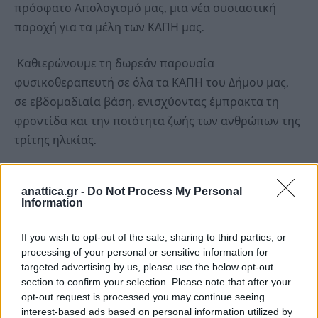
πρόσφατο Απολογισμό μας, μια νέα ουσιαστική
παροχή για τα μέλη των ΚΑΠΗ μας.
Καθιερώνουμε τη δωρεάν παρουσία
φυσικοθεραπευτή σε όλα τα ΚΑΠΗ του Δήμου μας,
σε εβδομαδιαία βάση, ενισχύοντας έμπρακτα τη
φροντίδα και την ποιότητα ζωής των ανθρώπων της
τρίτης ηλικίας.
Θέλω να ευχαριστήσω θερμά τον φυσικοθεραπευτή
anattica.gr -
Do Not Process My Personal
Νίκο Φιλίππου, ο οποίος από την πρώτη στιγμή που
Information
του απηύθυνα την πρόσκληση ανταποκρίθηκε
άμεσα και προσφέρει εθελοντικά τις υπηρεσίες του,
If you wish to opt-out of the sale, sharing to third parties, or
processing of your personal or sensitive information for
βρισκόμενος κάθε ημέρα σε διαφορετικό ΚΑΠΗ.
targeted advertising by us, please use the below opt-out
section to confirm your selection. Please note that after your
Ένας εξαιρετικός επαγγελματίας, αλλά πάνω απ’ όλα
opt-out request is processed you may continue seeing
ένας άνθρωπος με διάθεση προσφοράς και
interest-based ads based on personal information utilized by