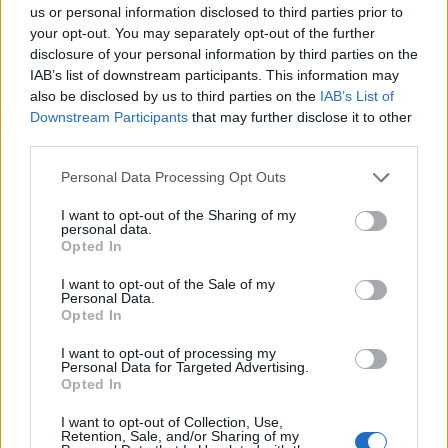
us or personal information disclosed to third parties prior to
ευαισθησία.
your opt-out. You may separately opt-out of the further
disclosure of your personal information by third parties on the
Νίκο, σε ευχαριστούμε θερμά!
IAB’s list of downstream participants. This information may
also be disclosed by us to third parties on the
IAB’s List of
Ξεκινήσαμε από το 1ο ΚΑΠΗ Καλυβίων και
Downstream Participants
that may further disclose it to other
third parties.
συνεχίζουμε από τη Δευτέρα σε όλα τα υπόλοιπα.
Personal Data Processing Opt Outs
Την επόμενη εβδομάδα θα ανακοινωθεί το σταθερό
I want to opt-out of the Sharing of my
πρόγραμμα ανά ΚΑΠΗ.
personal data.
Opted In
I want to opt-out of the Sale of my
Personal Data.
Opted In
I want to opt-out of processing my
Personal Data for Targeted Advertising.
Opted In
I want to opt-out of Collection, Use,
Retention, Sale, and/or Sharing of my