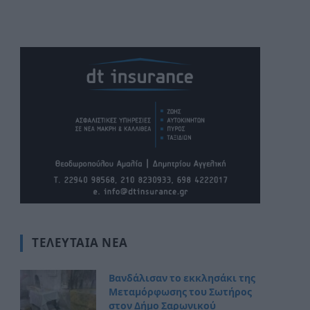
ΤΕΛΕΥΤΑΊΑ ΝΈΑ
Βανδάλισαν το εκκλησάκι της
Μεταμόρφωσης του Σωτήρος
στον Δήμο Σαρωνικού