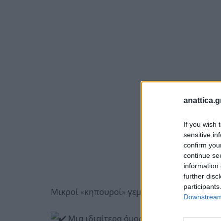
anattica.g
If you wish 
sensitive in
confirm you
continue se
information 
further disc
participants
Μικροί «κηπουροί» γεμίζουν με χρώμα τις α
Downstream 
Μια ιδιαίτερα όμορφη και γεμάτη χρώμ