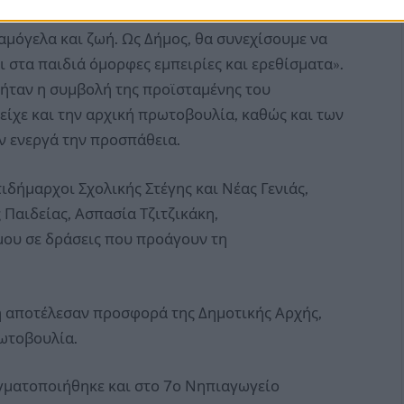
κάτι μοναδικό. Είναι μεγάλη χαρά να βλέπουμε
χαμόγελα και ζωή. Ως Δήμος, θα συνεχίσουμε να
ι στα παιδιά όμορφες εμπειρίες και ερεθίσματα».
 ήταν η συμβολή της προϊσταμένης του
είχε και την αρχική πρωτοβουλία, καθώς και των
ν ενεργά την προσπάθεια.
δήμαρχοι Σχολικής Στέγης και Νέας Γενιάς,
Παιδείας, Ασπασία Τζιτζικάκη,
μου σε δράσεις που προάγουν τη
 αποτέλεσαν προσφορά της Δημοτικής Αρχής,
ωτοβουλία.
γματοποιήθηκε και στο 7ο Νηπιαγωγείο