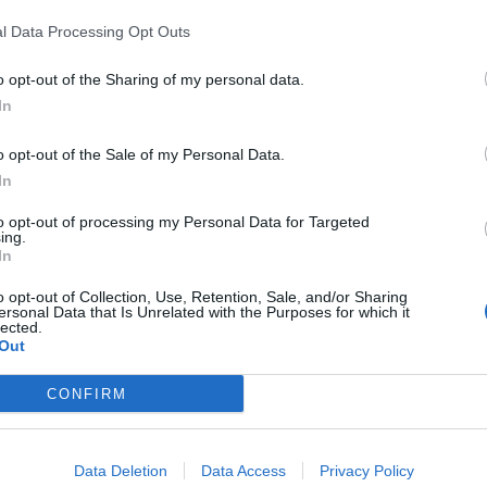
σιο του προγράμματος CIVIS και με αφορμή το
l Data Processing Opt Outs
ας στα παιδιά στιγμές χαράς, δημιουργίας και
o opt-out of the Sharing of my personal data.
In
», φυτεύοντας λουλούδια και δημιουργώντας, με
o opt-out of the Sale of my Personal Data.
τους, τρεις ξεχωριστούς κήπους: τον κήπο των
In
ο των παππούδων. Με ενθουσιασμό και φαντασία,
to opt-out of processing my Personal Data for Targeted
ουργώντας ένα αποτέλεσμα γεμάτο ζωντάνια και
ing.
In
o opt-out of Collection, Use, Retention, Sale, and/or Sharing
ersonal Data that Is Unrelated with the Purposes for which it
ιότητες, τα παιδιά έδωσαν τη δική τους
lected.
Out
με χρώματα και όμορφες εικόνες.
CONFIRM
ς, Χρήστος Αηδόνης, ο οποίος μοιράστηκε τη
δήλωσή του ανέφερε: «Τα παιδιά μάς θυμίζουν
Data Deletion
Data Access
Privacy Policy
πράγματα. Με ένα λουλούδι, λίγο χώμα και