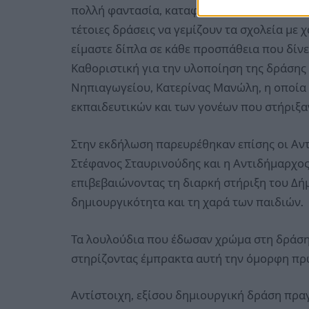
πολλή φαντασία, καταφέρνουν να φτιάξουν 
τέτοιες δράσεις να γεμίζουν τα σχολεία με 
είμαστε δίπλα σε κάθε προσπάθεια που δίνε
Καθοριστική για την υλοποίηση της δράσης
Νηπιαγωγείου, Κατερίνας Μανώλη, η οποία 
εκπαιδευτικών και των γονέων που στήριξα
Στην εκδήλωση παρευρέθηκαν επίσης οι Αντι
Στέφανος Σταυρινούδης και η Αντιδήμαρχος 
επιβεβαιώνοντας τη διαρκή στήριξη του Δή
δημιουργικότητα και τη χαρά των παιδιών.
Τα λουλούδια που έδωσαν χρώμα στη δράση
στηρίζοντας έμπρακτα αυτή την όμορφη πρ
Αντίστοιχη, εξίσου δημιουργική δράση πρα