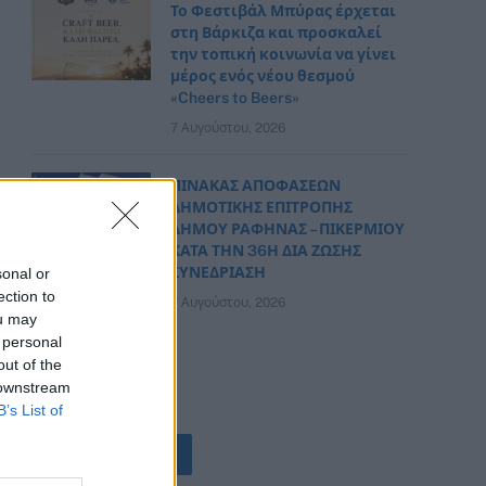
Το Φεστιβάλ Μπύρας έρχεται
στη Βάρκιζα και προσκαλεί
την τοπική κοινωνία να γίνει
μέρος ενός νέου θεσμού
«Cheers to Beers»
7 Αυγούστου, 2026
ΠΙΝΑΚΑΣ ΑΠΟΦΑΣΕΩΝ
ΔΗΜΟΤΙΚΗΣ ΕΠΙΤΡΟΠΗΣ
ΔΗΜΟΥ ΡΑΦΗΝΑΣ – ΠΙΚΕΡΜΙΟΥ
ΚΑΤΑ ΤΗΝ 36Η ΔΙΑ ΖΩΣΗΣ
ΣΥΝΕΔΡΙΑΣΗ
sonal or
ection to
7 Αυγούστου, 2026
ou may
 personal
out of the
 downstream
B’s List of
ΟΛΕΣ ΟΙ ΕΙΔΗΣΕΙΣ