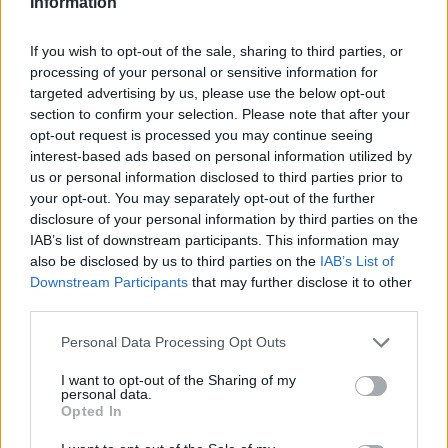
Information
ενημερώθηκε από τις αρμόδιες υπηρεσίες για τις
δυνατότητες των νέων αποκτημάτων και στις
If you wish to opt-out of the sale, sharing to third parties, or
δηλώσεις του τόνισε την αξία της συνεχούς
processing of your personal or sensitive information for
targeted advertising by us, please use the below opt-out
ανανέωσης και ενίσχυσης των δημοτικών υποδομών
section to confirm your selection. Please note that after your
καθαριότητας με νέα σύγχρονα μέσα. Το αυτοτελές
opt-out request is processed you may continue seeing
τμήμα στόλου με επικεφαλής τον Εντεταλμένο
interest-based ads based on personal information utilized by
Δημοτικό Σύμβουλο Διαχείρισης Στόλου και
us or personal information disclosed to third parties prior to
your opt-out. You may separately opt-out of the further
Αναπληρωτής Δημάρχου στις καθ΄ ύλην
disclosure of your personal information by third parties on the
αρμοδιότητες Γιώργο Γιαμαρέλο έχει ήδη
IAB’s list of downstream participants. This information may
επεξεργαστεί το πλάνο αξιοποίησης των νέων
also be disclosed by us to third parties on the
IAB’s List of
Downstream Participants
that may further disclose it to other
οχημάτων για την ένταξή τους στο καθημερινό
third parties.
πρόγραμμα.
Personal Data Processing Opt Outs
«Δεν σταματάμε να εξοπλίζουμε τον Δήμο μας με
I want to opt-out of the Sharing of my
σύγχρονα μέσα, δεν σταματάμε να δίνουμε
personal data.
Opted In
καθημερινό αγώνα για μια όμορφη και καθαρή πόλη!
Το έργο μας συνεχίζεται», δήλωσε χαρακτηριστικά ο