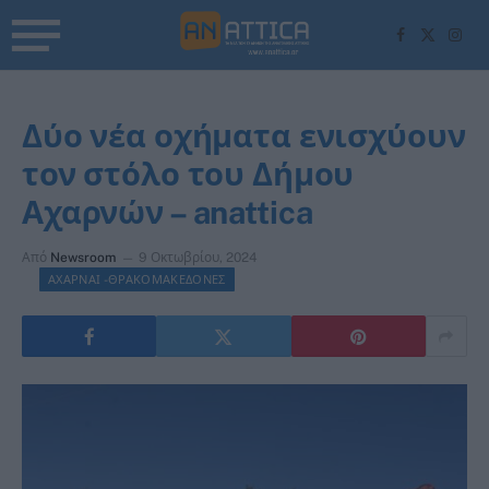
Facebook
X
Inst
(Twitter)
Δύο νέα οχήματα ενισχύουν
τον στόλο του Δήμου
Αχαρνών – anattica
Από
Newsroom
9 Οκτωβρίου, 2024
ΑΧΑΡΝΑΙ -ΘΡΑΚΟΜΑΚΕΔΟΝΕΣ