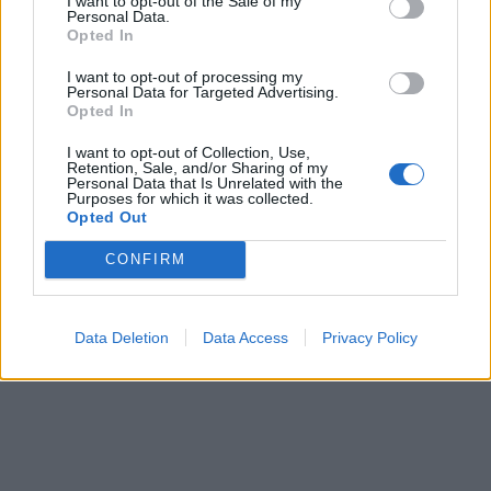
I want to opt-out of the Sale of my
Personal Data.
Δήμαρχος Αχαρνών.
Opted In
I want to opt-out of processing my
Personal Data for Targeted Advertising.
Opted In
I want to opt-out of Collection, Use,
Retention, Sale, and/or Sharing of my
Personal Data that Is Unrelated with the
Purposes for which it was collected.
Opted Out
CONFIRM
Data Deletion
Data Access
Privacy Policy