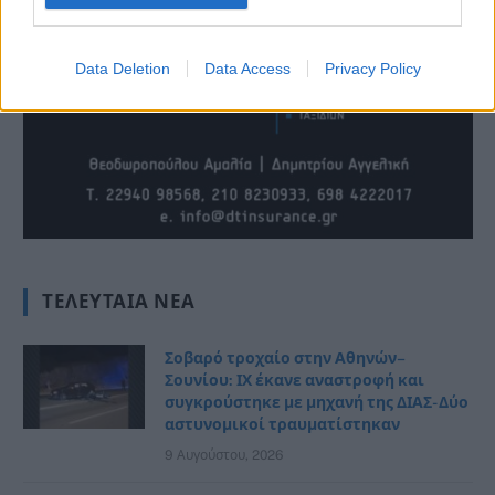
Data Deletion
Data Access
Privacy Policy
ΤΕΛΕΥΤΑΊΑ ΝΈΑ
Σοβαρό τροχαίο στην Αθηνών–
Σουνίου: ΙΧ έκανε αναστροφή και
συγκρούστηκε με μηχανή της ΔΙΑΣ- Δύο
αστυνομικοί τραυματίστηκαν
9 Αυγούστου, 2026