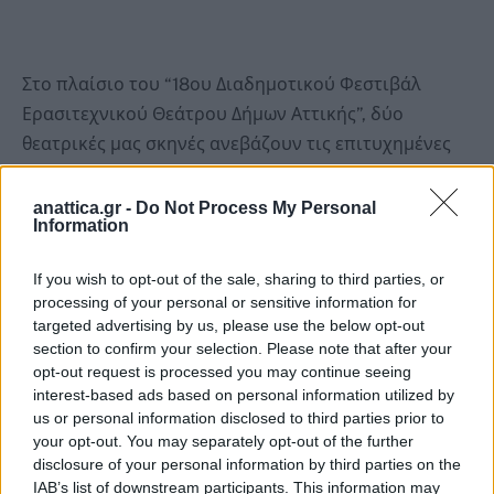
Στο πλαίσιο του “18ου Διαδημοτικού Φεστιβάλ
Ερασιτεχνικού Θεάτρου Δήμων Αττικής”, δύο
θεατρικές μας σκηνές ανεβάζουν τις επιτυχημένες
παραστάσεις τους στο Διόνυσο.
anattica.gr -
Do Not Process My Personal
Information
Δευτέρα 8 Σεπτεμβρίου 2025: Σκηνή Βαρνάβα – “Το
Κουμπί” του Στάνισλαβ Στρατιεφ σε σκηνοθεσία
If you wish to opt-out of the sale, sharing to third parties, or
Νίκου Γκεσούλη.
processing of your personal or sensitive information for
Τρίτη 9 Σεπτεμβρίου 2025: Κεντρική Σκηνή – “Η
targeted advertising by us, please use the below opt-out
Βεγγέρα” του Ηλία Καπετανάκη σε σκηνοθεσία
section to confirm your selection. Please note that after your
opt-out request is processed you may continue seeing
Ανδρομάχης Μαρκοπούλου.
interest-based ads based on personal information utilized by
us or personal information disclosed to third parties prior to
Χώρος Εκδηλώσεων Παλαιού Σταθμού Τρένου
your opt-out. You may separately opt-out of the further
disclosure of your personal information by third parties on the
Διονύσου
IAB’s list of downstream participants. This information may