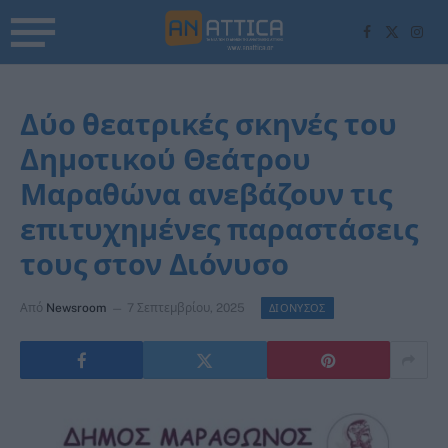
Facebook
X
Inst
(Twitter)
Δύο θεατρικές σκηνές του
Δημοτικού Θεάτρου
Μαραθώνα ανεβάζουν τις
επιτυχημένες παραστάσεις
τους στον Διόνυσο
Από
Newsroom
7 Σεπτεμβρίου, 2025
ΔΙΟΝΥΣΟΣ