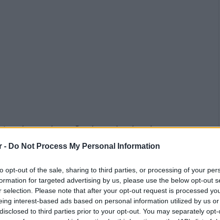
 Λαυρίου μετά την εξαφάνιση ψαρά, τα ίχνη του
ταν είχε αναχωρήσει για να σηκώσει τα δίχτυα
r -
Do Not Process My Personal Information
to opt-out of the sale, sharing to third parties, or processing of your per
formation for targeted advertising by us, please use the below opt-out s
ς βρισκόταν μόνος του στο καΐκι και κινείτο με
r selection. Please note that after your opt-out request is processed y
ίξει τα δίχτυα του, όταν – όπως πιθανολογείται –
eing interest-based ads based on personal information utilized by us or
ή υγείας. Η κατάσταση αυτή ενδέχεται να τον
disclosed to third parties prior to your opt-out. You may separately opt-