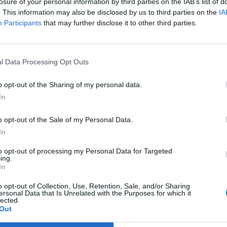
losure of your personal information by third parties on the IAB’s list of
ς το σκάφος να πλέει ακυβέρνητο.
. This information may also be disclosed by us to third parties on the
IA
Participants
that may further disclose it to other third parties.
l Data Processing Opt Outs
o opt-out of the Sharing of my personal data.
In
o opt-out of the Sale of my Personal Data.
In
to opt-out of processing my Personal Data for Targeted
ing.
In
του, στις οποίες συμμετείχαν δυνάμεις του
o opt-out of Collection, Use, Retention, Sale, and/or Sharing
ersonal Data that Is Unrelated with the Purposes for which it
δες. Μετά από πολλές ώρες αναζητήσεων, το
lected.
Out
 στην Κύθνο, από σκάφος του Λιμενικού Σταθμού