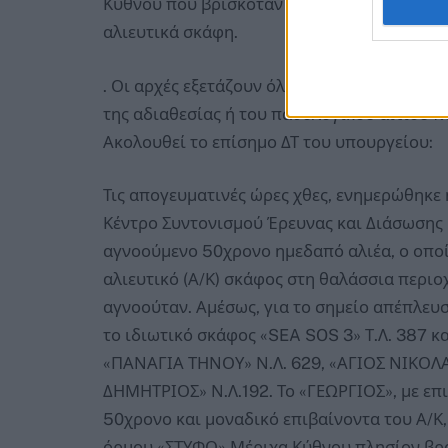
Κύθνου που βρισκόταν στην περιοχή στο π
αλιευτικά σκάφη.
. Οι αρχές εξετάζουν όλα τα ενδεχόμενα, ε
της αδιαθεσίας ή του παθολογικού αιτίου 
Ακολουθεί το επίσημο ΔΤ του υπουργείου:
Τις απογευματινές ώρες χθες, ενημερώθηκε 
Κέντρο Συντονισμού Έρευνας και Διάσωσης (Ε.
αγνοούμενο 50χρονο ημεδαπό αλιέα, ο οποίος
αλιευτικό (Α/Κ) σκάφος στη θαλάσσια περιο
αγνοούταν. Αμέσως, για το σημείο απέπλευσα
το ιδιωτικό σκάφος «SEA SOS 3» Τ.Λ. 387 κα
«ΠΑΝΑΓΙΑ ΤΗΝΟΥ» Ν.Λ. 629, «ΑΓΙΟΣ ΝΙΚΟΛΑΟ
ΔΗΜΗΤΡΙΟΣ» Ν.Λ.192. Το «ΓΕΩΡΓΙΟΣ», με επιβ
50χρονο και μοναδικό επιβαίνοντα του Α/Κ,
όρμου «ΣΤΥΦΟ» Μέριχα Κύθνου πλησίον βραχ