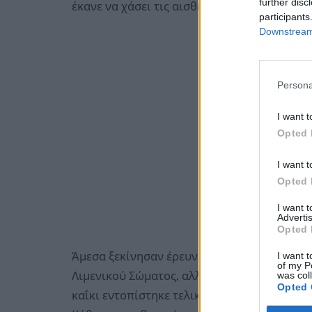
further disc
έκανε να χάσει τις αισθήσεις του, αφήνοντα
participants
Downstream 
Persona
I want t
Opted 
I want t
Opted 
I want 
Advertis
Opted 
Άμεσα ξεκίνησαν έρευνες για τον εντοπισμό 
I want t
of my P
Λιμενικού Σώματος, αλλά και τοπικοί ψαρά
was col
Opted 
καΐκι εντοπίστηκε τελικά στον όρμο Στύφο,