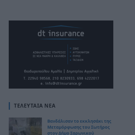
ΤΕΛΕΥΤΑΊΑ ΝΈΑ
Βανδάλισαν το εκκλησάκι της
Μεταμόρφωσης του Σωτήρος
στον Δήμο Σαρωνικού