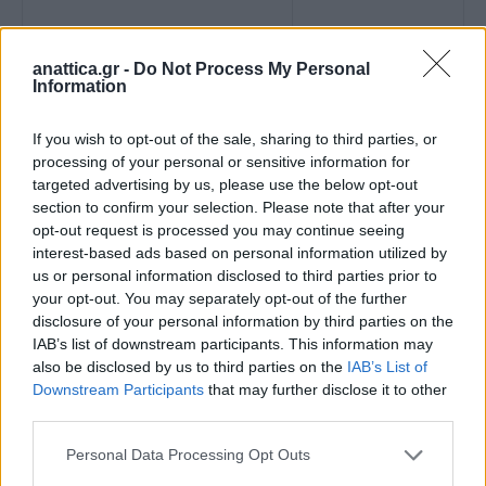
anattica.gr -
Do Not Process My Personal
Information
ΚΑΤΑΣΚΕΥΗ ΕΡΓΩΝ
1.852.105,86 €
If you wish to opt-out of the sale, sharing to third parties, or
ΑΝΤΙΠΛΗΜΜΥΡΙΚΗΣ
processing of your personal or sensitive information for
ΠΡΟΣΤΑΣΙΑΣ ΤΜΗΜΑΤΟΣ Ρ.
targeted advertising by us, please use the below opt-out
ΞΕΡΕΑ ΔΗΜΟΥ ΚΡΩΠΙΑΣ
section to confirm your selection. Please note that after your
opt-out request is processed you may continue seeing
ΑΤΤΙΚΗΣ (Σ.Σ.).
interest-based ads based on personal information utilized by
ΚΑΤΑΣΚΕΥΗ ΔΙΚΤΥΟΥ ΟΜΒΡΙΩΝ
1.220.000 €
us or personal information disclosed to third parties prior to
ΥΔΑΤΩΝ ΚΑΙ ΔΙΕΥΘΕΤΗΣΗ
your opt-out. You may separately opt-out of the further
disclosure of your personal information by third parties on the
ΡΕΜΑΤΟΣ “ΒΡΥΣΑΚΙ” ΓΙΑ ΤΗΝ
IAB’s list of downstream participants. This information may
ΑΝΤΙΠΛΗΜΜΥΡΙΚΗ ΠΡΟΣΤΑΣΙΑ
also be disclosed by us to third parties on the
IAB’s List of
ΤΗΣ Δ.Κ. ΑΓ. ΣΤΕΦΑΝΟΥ ΤΟΥ
Downstream Participants
that may further disclose it to other
ΔΗΜΟΥ ΔΙΟΝΥΣΟΥ.
third parties.
ΠΡΟΜΗΘΕΙΑ
16.408.894,42 €
Personal Data Processing Opt Outs
ΜΗΧΑΝΟΛΟΓΙΚΟΥ