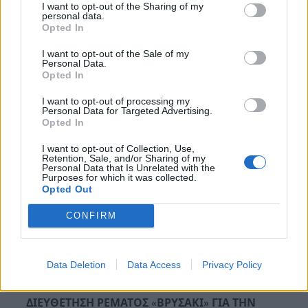
I want to opt-out of the Sharing of my
ΕΞΟΠΛΙΣΜΟΥ ΝΟΣΟΚΟΜΕΙΩΝ
personal data.
Opted In
ΣΥΝΟΛΟ:
19.481.000,28 €
I want to opt-out of the Sale of my
Personal Data.
Opted In
I want to opt-out of processing my
Personal Data for Targeted Advertising.
Στο Υ.ΜΕ.ΠΕΡ.Α.Α. έχουν ήδη ενταχθεί τα
Opted In
παρακάτω έργα:
I want to opt-out of Collection, Use,
Retention, Sale, and/or Sharing of my
Personal Data that Is Unrelated with the
Purposes for which it was collected.
Opted Out
ΚΑΤΑΣΚΕΥΗ ΕΡΓΩΝ ΑΝΤΙΠΛΗΜΜΥΡΙΚΗΣ
CONFIRM
ΠΡΟΣΤΑΣΙΑΣ ΤΜΗΜΑΤΟΣ Ρ. ΞΕΡΕΑ ΔΗΜΟΥ
ΚΡΩΠΙΑΣ ΑΤΤΙΚΗΣ συνολικού προϋπολογισμού
8.942.512,45€
Data Deletion
Data Access
Privacy Policy
ΚΑΤΑΣΚΕΥΗ ΔΙΚΤΥΟΥ ΟΜΒΡΙΩΝ ΥΔΑΤΩΝ ΚΑΙ
ΔΙΕΥΘΕΤΗΣΗ ΡΕΜΑΤΟΣ «ΒΡΥΣΑΚΙ» ΓΙΑ ΤΗΝ