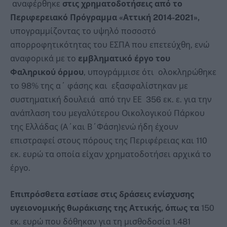
αναφέρθηκε
στις χρηματοδοτήσεις από το
Περιφερειακό Πρόγραμμα «Αττική 2014-2021»,
υπογραμμίζοντας το υψηλό ποσοστό
απορροφητικότητας του ΕΣΠΑ που επετεύχθη, ενώ
αναφορικά με το
εμβληματικό έργο του
Φαληρικού όρμου
, υπογράμμισε ότι ολοκληρώθηκε
το 98% της α΄ φάσης και εξασφαλίστηκαν με
συστηματική δουλειά από την ΕΕ 356 εκ. ε. για την
ανάπλαση του μεγαλύτερου Οικολογικού Πάρκου
της Ελλάδας (Α΄και Β΄Φάση)ενώ ήδη έχουν
επιστραφεί στους πόρους της Περιφέρειας και 110
εκ. ευρώ τα οποία είχαν χρηματοδοτήσει αρχικά το
έργο.
Επιπρόσθετα εστίασε στις δράσεις ενίσχυσης
υγειονομικής θωράκισης της Αττικής, όπως τα
150
εκ. ευρώ που δόθηκαν για τη μισθοδοσία 1.481