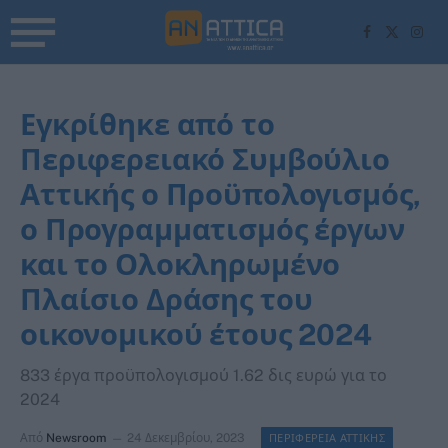
Facebook
X
Inst
(Twitter)
Εγκρίθηκε από το
Περιφερειακό Συμβούλιο
Αττικής ο Προϋπολογισμός,
ο Προγραμματισμός έργων
και το Ολοκληρωμένο
Πλαίσιο Δράσης του
οικονομικού έτους 2024
833 έργα προϋπολογισμού 1.62 δις ευρώ για το
2024
Από
Newsroom
24 Δεκεμβρίου, 2023
ΠΕΡΙΦΕΡΕΙΑ ΑΤΤΙΚΗΣ