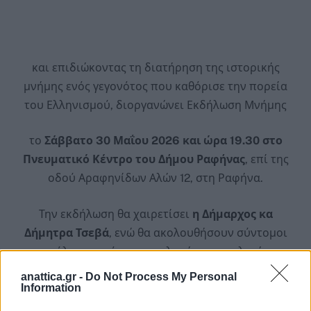
και επιδιώκοντας τη διατήρηση της ιστορικής
μνήμης ενός γεγονότος που καθόρισε την πορεία
του Ελληνισμού, διοργανώνει Εκδήλωση Μνήμης
το
Σάββατο 30 Μαΐου 2026 και ώρα 19.30 στο
Πνευματικό Κέντρο του Δήμου Ραφήνας
, επί της
οδού Αραφηνίδων Αλών 12, στη Ραφήνα.
Την εκδήλωση θα χαιρετίσει
η Δήμαρχος κα
Δήμητρα Τσεβά
, ενώ θα ακολουθήσουν σύντομοι
πρόλογοι από προσκεκλημένους ομιλητές.
anattica.gr -
Do Not Process My Personal
Κεντρικός ομιλητής της εκδήλωσης θα είναι ο
Information
Ιστορικός και Συγγραφέας
κ. Λευτέρης