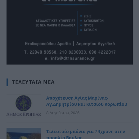
ΤΕΛΕΥΤΑΊΑ ΝΈΑ
Αποχέτευση Αγίας Μαρίνας-
Αγ.Δημητρίου και Κιτσίου Κορωπίου
8 Αυγούστου, 2026
Τελευταίο μπάνιο για 79χρονη στην
παραλία Βούλας