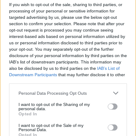
If you wish to opt-out of the sale, sharing to third parties, or
Παπακώστας
, ο οποίος επισκέπτεται για δεύτερη
processing of your personal or sensitive information for
φορά την πόλη μας, παρουσιάζοντας την ομιλία με
targeted advertising by us, please use the below opt-out
θέμα:
section to confirm your selection. Please note that after your
opt-out request is processed you may continue seeing
interest-based ads based on personal information utilized by
«Το Χρονικό της Άλωσης.Ο αγώνας για την
us or personal information disclosed to third parties prior to
προστασία της Βασιλεύουσας και το μαρτυρικό
your opt-out. You may separately opt-out of the further
τέλος»
disclosure of your personal information by third parties on the
IAB’s list of downstream participants. This information may
also be disclosed by us to third parties on the
IAB’s List of
Η ομιλία θα πλαισιώνεται από προβολή διαφανειών
Downstream Participants
that may further disclose it to other
και θα έχει διάρκεια περίπου 45 λεπτών. Μετά την
third parties.
ολοκλήρωσή της, το κοινό θα έχει τη δυνατότητα να
Personal Data Processing Opt Outs
υποβάλει ερωτήσεις και να συμμετάσχει σε
συζήτηση με τον ομιλητή.
I want to opt-out of the Sharing of my
personal data.
Opted In
Η παρουσία των πολιτών θα αποτελέσει ιδιαίτερη
I want to opt-out of the Sale of my
τιμή για τον Δήμο και συμβολή στη διατήρηση της
Personal Data.
ιστορικής συνείδησης και μνήμης.
Opted In