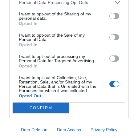
Personal Data Processing Opt Outs
χρηματοδότηση επιστημονικών μελετών υψηλού
επιπέδου και στην ανάπτυξη καινοτόμων
I want to opt-out of the Sharing of my
personal data.
τεχνολογιών για τη
συντήρηση και προστασία των
Opted In
πολιτιστικών μνημείων του ίδιου του Δήμου.
I want to opt-out of the Sale of my
Personal Data.
Πολυεπίπεδη αναβάθμιση για τον
Opted In
Μαραθώνα
I want to opt-out of processing my
Personal Data for Targeted Advertising.
Opted In
Με την παρουσία του Κέντρου,
αναβαθμίζεται
ριζικά η διεθνής πολιτιστική, τουριστική και
I want to opt-out of Collection, Use,
Retention, Sale, and/or Sharing of my
εκπαιδευτική ταυτότητα του Μαραθώνα
,
Personal Data that Is Unrelated with the
Purposes for which it was collected.
τοποθετώντας τον Δήμο στον παγκόσμιο χάρτη στον
Opted Out
τομέα της προστασίας της πολιτιστικής
κληρονομιάς.
CONFIRM
Ο Δήμαρχος Μαραθώνος,
Στέργιος Τσίρκας
τόνισε
Data Deletion
Data Access
Privacy Policy
σχετικά στο χθεσινό Δ.Σ.: “
Αυτό