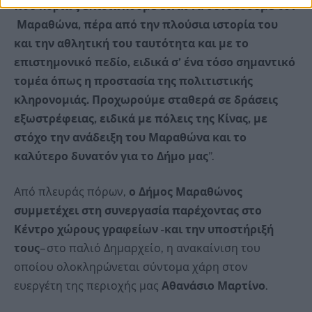
που κυρίως επιδιώκουμε είναι να συνδέσουμε τον
Μαραθώνα, πέρα από την πλούσια ιστορία του
και την αθλητική του ταυτότητα και με το
επιστημονικό πεδίο, ειδικά σ’ ένα τόσο σημαντικό
τομέα όπως η προστασία της πολιτιστικής
κληρονομιάς. Προχωρούμε σταθερά σε δράσεις
εξωστρέφειας, ειδικά με πόλεις της Κίνας, με
στόχο την ανάδειξη του Μαραθώνα και το
καλύτερο δυνατόν για το Δήμο μας
”.
Από πλευράς πόρων,
ο Δήμος Μαραθώνος
συμμετέχει στη συνεργασία παρέχοντας στο
Κέντρο χώρους γραφείων -και την υποστήριξή
τους
– στο παλιό Δημαρχείο, η ανακαίνιση του
οποίου ολοκληρώνεται σύντομα χάρη στον
ευεργέτη της περιοχής μας
Αθανάσιο Μαρτίνο
.