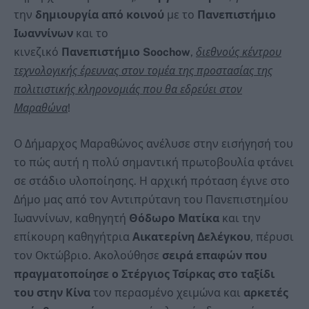
την
δημιουργία από κοινού
με το
Πανεπιστήμιο
Ιωαννίνων
και το
κινεζικό
Πανεπιστήμιο
Soochow
,
διεθνούς κέντρου
τεχνολογικής έρευνας στον τομέα της προστασίας της
πολιτιστικής κληρονομιάς που θα εδρεύει στον
Μαραθώνα
!
Ο Δήμαρχος Μαραθώνος ανέλυσε στην εισήγησή του
το πώς αυτή η πολύ σημαντική πρωτοβουλία φτάνει
σε στάδιο υλοποίησης. Η αρχική πρόταση έγινε στο
Δήμο μας από τον Αντιπρύτανη του Πανεπιστημίου
Ιωαννίνων, καθηγητή
Θόδωρο Ματίκα
και την
επίκουρη καθηγήτρια
Αικατερίνη Δελέγκου
, πέρυσι
τον Οκτώβριο. Ακολούθησε
σειρά επαφών που
πραγματοποίησε ο Στέργιος Τσίρκας στο ταξίδι
του στην Κίνα
τον περασμένο χειμώνα και
αρκετές