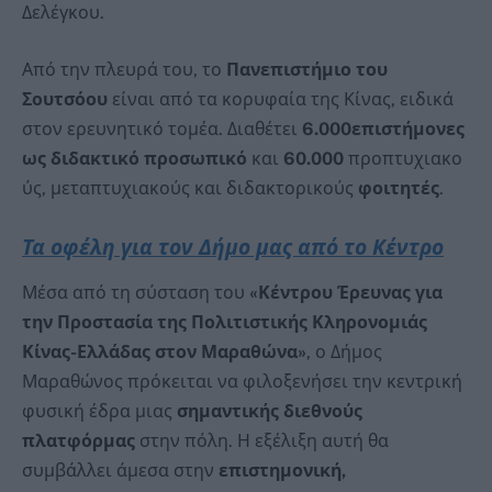
Δελέγκου.
Από την πλευρά του, το
Πανεπιστήμιο του
Σουτσόου
είναι από τα κορυφαία της Κίνας, ειδικά
στον ερευνητικό τομέα. Διαθέτει
6.000επιστήμονες
ως διδακτικό προσωπικό
και
60.000
προπτυχιακο
ύς, μεταπτυχιακούς και διδακτορικούς
φοιτητές
.
Τα οφέλη για τον Δήμο μας από το Κέντρο
Μέσα από τη σύσταση του
«Κέντρου Έρευνας για
την Προστασία της Πολιτιστικής Κληρονομιάς
Κίνας-Ελλάδας στον Μαραθώνα»
, ο Δήμος
Μαραθώνος πρόκειται να φιλοξενήσει την κεντρική
φυσική έδρα μιας
σημαντικής διεθνούς
πλατφόρμας
στην πόλη. Η εξέλιξη αυτή θα
συμβάλλει άμεσα στην
επιστημονική,