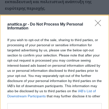
εκπαιδευτική και πολιτιστική ανάπτυξη της
ευρύτερης περιοχής
.
Παράλληλα, θα καθιερωθεί ένας
μόνιμος
anattica.gr -
Do Not Process My Personal
μηχανισμός τακτικών ακαδημαϊκών
Information
ανταλλαγών
και επισκέψεων
If you wish to opt-out of the sale, sharing to third parties, or
από
ερευνητές
και
φοιτητές
, εντός των ορίων της
processing of your personal or sensitive information for
αρμοδιότητας του.
targeted advertising by us, please use the below opt-out
section to confirm your selection. Please note that after your
Επιπλέον, η συνεργασία αυτή προσφέρει στον Δήμο
opt-out request is processed you may continue seeing
interest-based ads based on personal information utilized by
ένα
ισχυρό πλεονέκτημα για τη συντονισμένη
us or personal information disclosed to third parties prior to
διεκδίκηση ερευνητικών κονδυλίων και
your opt-out. You may separately opt-out of the further
χρηματοδοτήσεων
από την Ευρωπαϊκή Ένωση,
disclosure of your personal information by third parties on the
καθώς και από εθνικούς και διεθνείς οργανισμούς.
IAB’s list of downstream participants. This information may
also be disclosed by us to third parties on the
IAB’s List of
Downstream Participants
that may further disclose it to other
Οι πόροι αυτοί θα αποτελέσουν
βασικό μοχλό
third parties.
τοπικής ανάπτυξης
, καθώς θα κατευθυνθούν στη