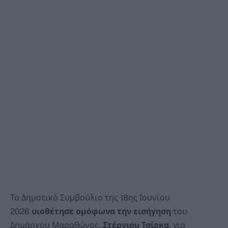
Το Δημοτικό Συμβούλιο της 18ης Ιουνίου
2026
υιοθέτη
σε ομόφωνα την εισήγηση
του
Δημάρχου Μαραθώνος,
Στέργιου Τσίρκα
, για