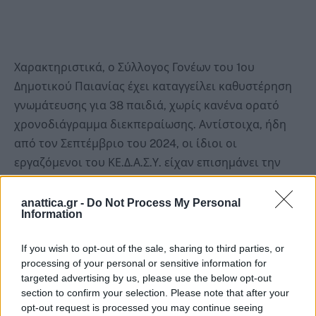
Χαρακτηριστικά, ο Σύλλογος Γονέων του 1ου
Δημοτικού Παιανίας έχει καταγγείλει καθυστέρηση
γνωμάτευσης για 38 παιδιά, χωρίς κανένα ορατό
χρονοδιάγραμμα διεκπεραίωσης. Αντίστοιχα, ήδη
από τον Σεπτέμβριο του 2024, οι ίδιοι οι
εργαζόμενοι του ΚΕ.Δ.Α.Σ.Υ. είχαν επισημάνει την
ακραία υποστελέχωση, με αποτέλεσμα να είναι
αδύνατη η διαχείριση του τεράστιου όγκου
anattica.gr -
Do Not Process My Personal
Information
αιτημάτων σε μια γεωγραφικά εκτεταμένη και
πληθυσμιακά επιβαρυμένη περιοχή όπως η
If you wish to opt-out of the sale, sharing to third parties, or
Ανατολική Αττική.
processing of your personal or sensitive information for
targeted advertising by us, please use the below opt-out
section to confirm your selection. Please note that after your
Πέρα από το ζήτημα των αξιολογήσεων ο Μανώλης
opt-out request is processed you may continue seeing
Χριστοδουλάκης φέρνει στο φως σοβαρές ελλείψεις