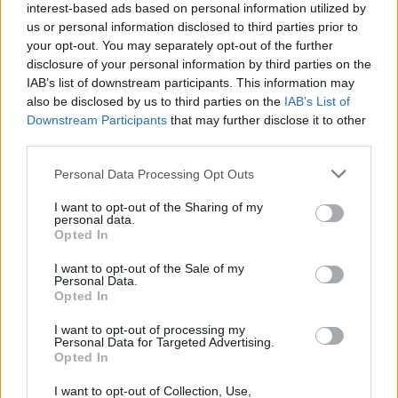
interest-based ads based on personal information utilized by
στη λειτουργία των δομών ειδικής αγωγής στα
us or personal information disclosed to third parties prior to
σχολεία της περιοχής. Τεράστια κενά στην
your opt-out. You may separately opt-out of the further
disclosure of your personal information by third parties on the
παράλληλη στήριξη και στα τμήματα ένταξης,
IAB’s list of downstream participants. This information may
ελλείψεις ειδικού εκπαιδευτικού και
also be disclosed by us to third parties on the
IAB’s List of
υποστηρικτικού προσωπικού και διακοπή των
Downstream Participants
that may further disclose it to other
third parties.
γνωματεύσεων για μαθητές μετά την Α’ Λυκείου,
χωρίς επαρκή τεκμηρίωση, είναι ορισμένα από τα
Personal Data Processing Opt Outs
κρίσιμα ζητήματα που έχουν να αντιμετωπίσουν
I want to opt-out of the Sharing of my
γονείς και παιδιά.
personal data.
Opted In
Οκ. Χριστοδουλάκης καλεί το Υπουργείο να
I want to opt-out of the Sale of my
Personal Data.
απαντήσει ποια άμεσα μέτρα θα λάβει για την
Opted In
ενίσχυση του 1ου ΚΕ.Δ.Α.Σ.Υ. με μόνιμο και
εξειδικευμένο προσωπικό, αν υπάρχει πρόβλεψη
I want to opt-out of processing my
Personal Data for Targeted Advertising.
για μετεγκατάσταση του σε κατάλληλο κτίριο και αν
Opted In
το Υπουργείο προτίθεται να ιδρύσει επιπλέον δομές
I want to opt-out of Collection, Use,