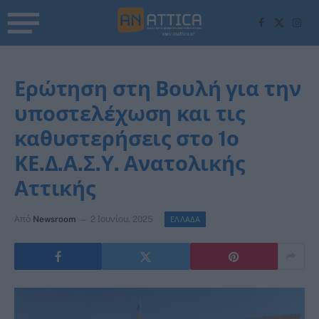
Facebook
X
Inst
(Twitter)
Ερώτηση στη Βουλή για την
υποστελέχωση και τις
καθυστερήσεις στο 1ο
ΚΕ.Δ.Α.Σ.Υ. Ανατολικής
Αττικής
Από
Newsroom
2 Ιουνίου, 2025
ΕΛΛΑΔΑ