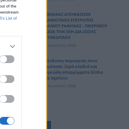
 personal
out of the
 downstream
ΠΙΝΑΚΑΣ ΑΠΟΦΑΣΕΩΝ
B’s List of
ΔΗΜΟΤΙΚΗΣ ΕΠΙΤΡΟΠΗΣ
ΔΗΜΟΥ ΡΑΦΗΝΑΣ – ΠΙΚΕΡΜΙΟΥ
ΚΑΤΑ ΤΗΝ 36Η ΔΙΑ ΖΩΣΗΣ
ΣΥΝΕΔΡΙΑΣΗ
7 Αυγούστου, 2026
Κίνδυνος πυρκαγιάς στον
Διόνυσο: Ξερά κλαδιά και
ογκώδη απορρίμματα δίπλα
σε σχολείο
6 Αυγούστου, 2026
ΟΛΕΣ ΟΙ ΕΙΔΗΣΕΙΣ