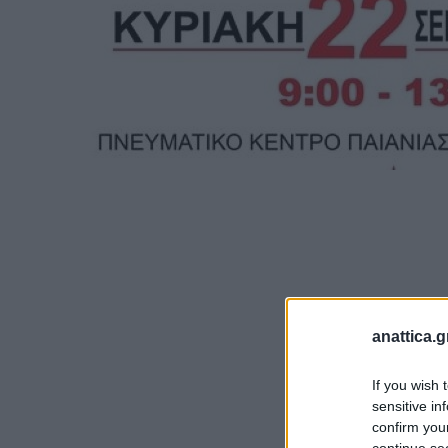
anattica.g
If you wish 
sensitive in
confirm you