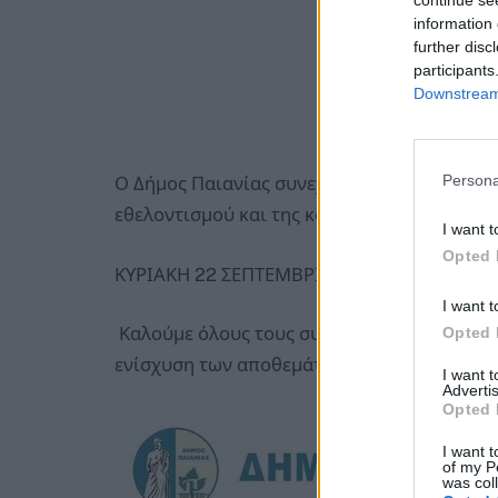
continue se
information 
further disc
participants
Downstream 
Persona
Ο Δήμος Παιανίας συνεχίζοντας το κοινωνικ
εθελοντισμού και της κοινωνικής αλληλεγγ
I want t
Opted 
ΚΥΡΙΑΚΗ 22 ΣΕΠΤΕΜΒΡΙΟΥ 2024 (09:00 π.μ -13
I want t
Καλούμε όλους τους συμπολίτες μας να δηλ
Opted 
ενίσχυση των αποθεμάτων αίματος.
I want 
Advertis
Opted 
I want t
of my P
was col