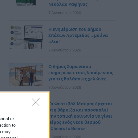
Νικόλαο Ραφήνας
7 Αυγούστου, 2026
Η ενημέρωση του Δήμου
Σπάτων Αρτέμιδος… με ένα
κλικ!
7 Αυγούστου, 2026
Ο Δήμος Σαρωνικού
ενημερώνει τους λουόμενους
για τις θαλάσσιες χελώνες
7 Αυγούστου, 2026
Το Φεστιβάλ Μπύρας έρχεται
στη Βάρκιζα και προσκαλεί
την τοπική κοινωνία να γίνει
sonal or
μέρος ενός νέου θεσμού
ection to
«Cheers to Beers»
ou may
7 Αυγούστου, 2026