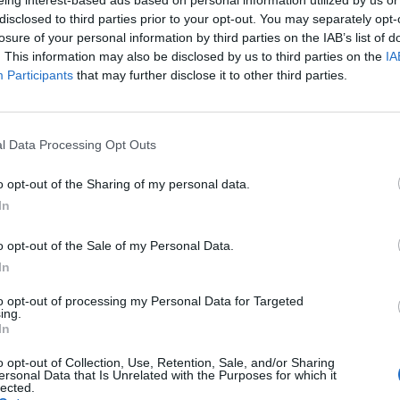
eing interest-based ads based on personal information utilized by us or
disclosed to third parties prior to your opt-out. You may separately opt-
losure of your personal information by third parties on the IAB’s list of
. This information may also be disclosed by us to third parties on the
IA
Participants
that may further disclose it to other third parties.
l Data Processing Opt Outs
ό του έργο, για την ανάπτυξη της έννοιας του
ύης ανακοινώνει εθελοντική αιμοδοσία
o opt-out of the Sharing of my personal data.
In
:00 μμ) σ, Βασ. Φρειδερίκης 3.
o opt-out of the Sale of my Personal Data.
ώσουν ενεργά την παρουσία τους, για την
In
to opt-out of processing my Personal Data for Targeted
ing.
In
o opt-out of Collection, Use, Retention, Sale, and/or Sharing
ersonal Data that Is Unrelated with the Purposes for which it
lected.