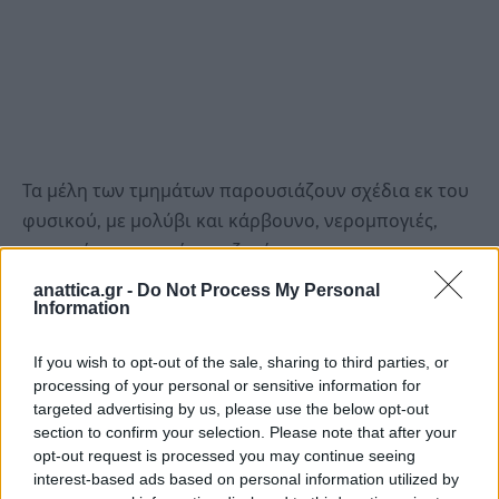
Τα μέλη των τμημάτων παρουσιάζουν σχέδια εκ του
φυσικού, με μολύβι και κάρβουνο, νερομπογιές,
ατομικές εικαστικές αναζητήσεις κ.α.
anattica.gr -
Do Not Process My Personal
Στο επίκεντρο της εικαστικής εκμάθησης για τη
Information
φετινή χρονιά έργα παρουσιάζονται έργα
If you wish to opt-out of the sale, sharing to third parties, or
βασισμένα στη ζωγραφική του Μονέ και του Σεζάν,
processing of your personal or sensitive information for
τα οποία έγιναν με σκοπό την κατανόηση της
targeted advertising by us, please use the below opt-out
ζωγραφικής φόρμας.
section to confirm your selection. Please note that after your
opt-out request is processed you may continue seeing
interest-based ads based on personal information utilized by
Ωράριο λειτουργίας Έκθεσης: