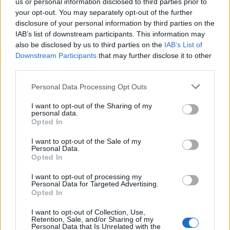
us or personal information disclosed to third parties prior to
your opt-out. You may separately opt-out of the further
Kαθημερινές 18:30 – 21:30
disclosure of your personal information by third parties on the
Σάββατο και Κυριακή κατόπιν επικοινωνίας στην
IAB’s list of downstream participants. This information may
also be disclosed by us to third parties on the
IAB’s List of
διεύθυνση ηλεκτρονικού ταχυδρομείου της
Downstream Participants
that may further disclose it to other
Αντιδημαρχίας
third parties.
Πολιτισμού:
antid.politismou@markopoulo.gr
Personal Data Processing Opt Outs
I want to opt-out of the Sharing of my
personal data.
Opted In
I want to opt-out of the Sale of my
Personal Data.
Opted In
I want to opt-out of processing my
Personal Data for Targeted Advertising.
Opted In
I want to opt-out of Collection, Use,
Retention, Sale, and/or Sharing of my
Personal Data that Is Unrelated with the