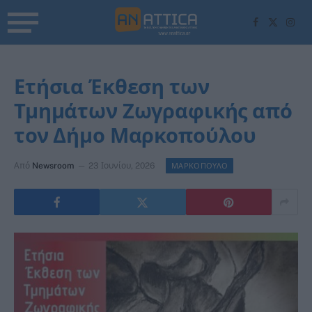
Facebook
X
Inst
(Twitter)
Ετήσια Έκθεση των
Τμημάτων Ζωγραφικής από
τον Δήμο Μαρκοπούλου
Από
Newsroom
23 Ιουνίου, 2026
ΜΑΡΚΟΠΟΥΛΟ