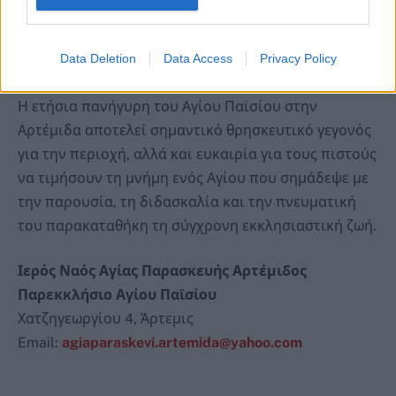
και τοπικής συμμετοχής — όπως γινόταν πάντα στις
αληθινές πανηγύρεις, με την εκκλησία, τη γειτονιά
Data Deletion
Data Access
Privacy Policy
και τον κόσμο ενωμένους.
Η ετήσια πανήγυρη του Αγίου Παϊσίου στην
Αρτέμιδα αποτελεί σημαντικό θρησκευτικό γεγονός
για την περιοχή, αλλά και ευκαιρία για τους πιστούς
να τιμήσουν τη μνήμη ενός Αγίου που σημάδεψε με
την παρουσία, τη διδασκαλία και την πνευματική
του παρακαταθήκη τη σύγχρονη εκκλησιαστική ζωή.
Ιερός Ναός Αγίας Παρασκευής Αρτέμιδος
Παρεκκλήσιο Αγίου Παϊσίου
Χατζηγεωργίου 4, Άρτεμις
Email:
agiaparaskevi.artemida@yahoo.com