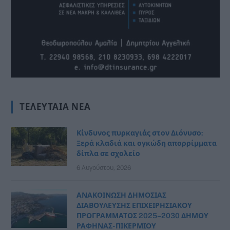
ΤΕΛΕΥΤΑΊΑ ΝΈΑ
Κίνδυνος πυρκαγιάς στον Διόνυσο:
Ξερά κλαδιά και ογκώδη απορρίμματα
δίπλα σε σχολείο
6 Αυγούστου, 2026
ΑΝΑΚΟΙΝΩΣΗ ΔΗΜΟΣΙΑΣ
ΔΙΑΒΟΥΛΕΥΣΗΣ ΕΠΙΧΕΙΡΗΣΙΑΚΟΥ
ΠΡΟΓΡΑΜΜΑΤΟΣ 2025–2030 ΔΗΜΟΥ
ΡΑΦΗΝΑΣ- ΠΙΚΕΡΜΙΟΥ