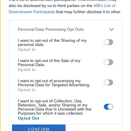
τη συνοδεία της
Φιλαρμονικής του Δήμου Σπάτων
also be disclosed by us to third parties on the
IAB’s List of
– Αρτέμιδος
, δίνοντας ιδιαίτερα πανηγυρικό
Downstream Participants
that may further disclose it to other
third parties.
χαρακτήρα στην εορτή.
Personal Data Processing Opt Outs
Την
κυριώνυμη ημέρα της εορτής, Κυριακή 12
I want to opt-out of the Sharing of my
Ιουλίου
, το πρωί, θα τελεστεί
Όρθρος και
personal data.
Πανηγυρική Θεία Λειτουργία μετ’ Αρτοκλασίας
,
Opted In
ενώ το απόγευμα, στις
20:00
, θα τελεστεί
I want to opt-out of the Sale of my
Personal Data.
Μεθεόρτιος Εσπερινός και Ιερά Παράκληση προς
Opted In
τον Άγιο Παΐσιο
.
I want to opt-out of processing my
Personal Data for Targeted Advertising.
Στο πλαίσιο της πανηγύρεως, η
Χορευτική Ομάδα
Opted In
Αρτέμιδος – Σπάτων «ΩΘΩ ΠΑΤΩ»
θα δώσει το δικό
I want to opt-out of Collection, Use,
της ξεχωριστό παρών την παραμονή της εορτής,
Retention, Sale, and/or Sharing of my
Personal Data that Is Unrelated with the
Σάββατο 11 Ιουλίου
, μετά τη λιτανεία, στο προαύλιο
Purposes for which it was collected.
Opted Out
του Ιερού Ναού, παρουσιάζοντας παραδοσιακούς
χορούς. Μια όμορφη σύμπραξη πίστης, παράδοσης
CONFIRM