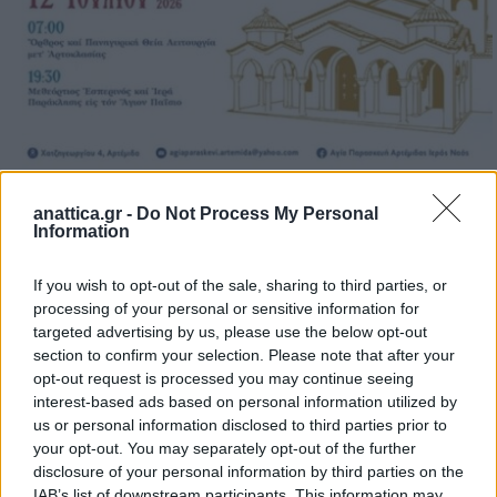
anattica.gr -
Do Not Process My Personal
Information
Την
παραμονή της εορτής, Σάββατο 11 Ιουλίου
, στις
19:00
, θα τελεστεί
Μέγας Πανηγυρικός Εσπερινός
If you wish to opt-out of the sale, sharing to third parties, or
μετ’ Αρτοκλασίας
. Στην ακολουθία θα προεξάρχει
processing of your personal or sensitive information for
και θα ομιλήσει ο
Ιεροκήρυκας της Ιεράς
targeted advertising by us, please use the below opt-out
section to confirm your selection. Please note that after your
Μητροπόλεως, Αρχιμανδρίτης Γεννάδιος
opt-out request is processed you may continue seeing
Κουτσόπουλος
.
interest-based ads based on personal information utilized by
us or personal information disclosed to third parties prior to
Μετά το πέρας του Εσπερινού θα ακολουθήσει η
your opt-out. You may separately opt-out of the further
disclosure of your personal information by third parties on the
λιτάνευση της Ιεράς Εικόνας του Αγίου Παϊσίου
, με
IAB’s list of downstream participants. This information may