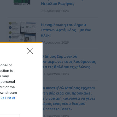
Νικόλαο Ραφήνας
7 Αυγούστου, 2026
Η ενημέρωση του Δήμου
Σπάτων Αρτέμιδος… με ένα
κλικ!
7 Αυγούστου, 2026
Ο Δήμος Σαρωνικού
ενημερώνει τους λουόμενους
sonal or
για τις θαλάσσιες χελώνες
ection to
7 Αυγούστου, 2026
ou may
 personal
out of the
Το Φεστιβάλ Μπύρας έρχεται
 downstream
στη Βάρκιζα και προσκαλεί
B’s List of
την τοπική κοινωνία να γίνει
μέρος ενός νέου θεσμού
«Cheers to Beers»
7 Αυγούστου, 2026