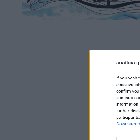
anattica.g
If you wish 
sensitive in
confirm you
continue se
information 
further disc
participants
Downstream 