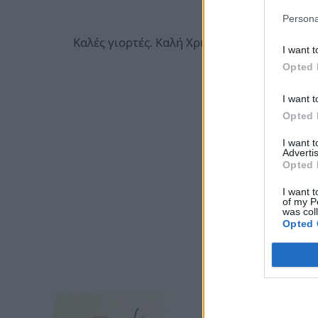
Persona
Καλές γιορτές. Καλή Χριστούγεννα και Ευτυχ
I want t
Opted 
I want t
Opted 
I want 
Advertis
Opted 
I want t
of my P
was col
Opted 