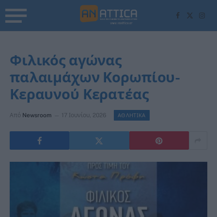
Facebook
X
Inst
(Twitter)
Φιλικός αγώνας
παλαιμάχων Κορωπίου-
Κεραυνού Κερατέας
Από
Newsroom
17 Ιουνίου, 2026
ΑΘΛΗΤΙΚΑ