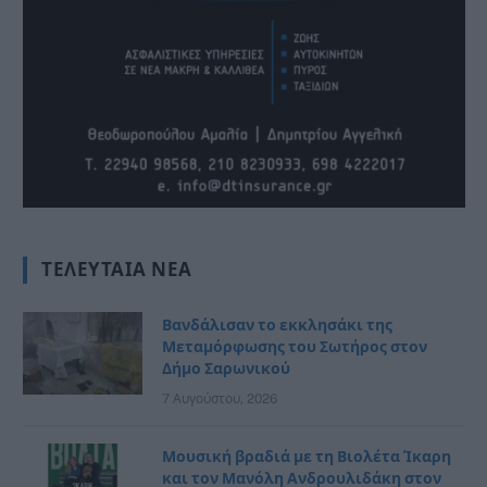
ΤΕΛΕΥΤΑΊΑ ΝΈΑ
Βανδάλισαν το εκκλησάκι της
Μεταμόρφωσης του Σωτήρος στον
Δήμο Σαρωνικού
7 Αυγούστου, 2026
Μουσική βραδιά με τη Βιολέτα Ίκαρη
και τον Μανόλη Ανδρουλιδάκη στον