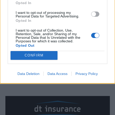
νέο της γήπεδο».
Opted In
I want to opt-out of processing my
Personal Data for Targeted Advertising.
Opted In
I want to opt-out of Collection, Use,
Retention, Sale, and/or Sharing of my
Personal Data that Is Unrelated with the
Purposes for which it was collected.
Opted Out
CONFIRM
Data Deletion
Data Access
Privacy Policy