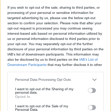
δικαίωση των προσπαθειών των ποδοσφαιριστών,
If you wish to opt-out of the sale, sharing to third parties, or
processing of your personal or sensitive information for
της διοίκησης, του τεχνικού επιτελείου και όλων
targeted advertising by us, please use the below opt-out
όσοι εργάστηκαν με συνέπεια, πάθος και πίστη στον
section to confirm your selection. Please note that after your
στόχο. Θερμά συγχαρητήρια αξίζουν επίσης στους
opt-out request is processed you may continue seeing
φιλάθλους της ομάδας, που στάθηκαν δίπλα της σε
interest-based ads based on personal information utilized by
us or personal information disclosed to third parties prior to
όλη τη διάρκεια της χρονιάς, στηρίζοντας έμπρακτα
your opt-out. You may separately opt-out of the further
αυτή τη σπουδαία προσπάθεια.
disclosure of your personal information by third parties on the
IAB’s list of downstream participants. This information may
Ο Δήμος Παλλήνης θα συνεχίσει να βρίσκεται
also be disclosed by us to third parties on the
IAB’s List of
Downstream Participants
that may further disclose it to other
αρωγός στον αθλητισμό και στις δυνάμεις εκείνες
third parties.
που προάγουν το ήθος, τη συλλογικότητα και την
πρόοδο της νεολαίας μας.
Personal Data Processing Opt Outs
I want to opt-out of the Sharing of my
Εύχομαι στην ΑΕ Γέρακα ακόμα μεγαλύτερες
personal data.
Opted In
επιτυχίες στη νέα αγωνιστική περίοδο και καλή
πορεία στα “σαλόνια” της Ανατολικής Αττικής, στο
I want to opt-out of the Sale of my
Personal Data.