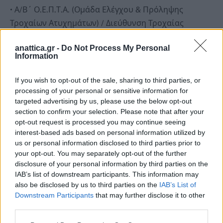
• Α/Β΄ Ο.Ε.Π.Τ.Α. (Ομάδα Ελέγχου & Πρόληψης
Τροχαίων Ατυχημάτων) / Διεύθυνση Τροχαίας
Αττικής / Επιχειρησιακός Επόπτης / Ομάδα
anattica.gr -
Do Not Process My Personal
Αποβλήτων
Information
• Α/Α’ Ομάδα ΔΙΑΣ / Άμεση Δράση
• Β’ Τμήμα Τροχαίας Νοτιοανατολικής Αττικής /
If you wish to opt-out of the sale, sharing to third parties, or
Τροχαία
processing of your personal or sensitive information for
targeted advertising by us, please use the below opt-out
• Α/Α’ Διοικητής Α.Τ. Σαρωνικού
section to confirm your selection. Please note that after your
• Α/Δ Διευθυντής Δ.Α.Ν/Α.Α.
opt-out request is processed you may continue seeing
• Α/Β Διοικητής Τ.Δ.Ε.Ε. Σαρωνικού
interest-based ads based on personal information utilized by
us or personal information disclosed to third parties prior to
Το χθεσινό συμβάν στο Δημαρχείο υπογραμμίζει
your opt-out. You may separately opt-out of the further
πόσο αναγκαίο είναι να ενισχύσουμε τον συνολικό
disclosure of your personal information by third parties on the
σχεδιασμό μας και να αξιολογούμε συνεχώς τα
IAB’s list of downstream participants. This information may
μέτρα πρόληψης και προστασίας. Η έρευνα
also be disclosed by us to third parties on the
IAB’s List of
Downstream Participants
that may further disclose it to other
βρίσκεται σε εξέλιξη από τις αρμόδιες αρχές και,
third parties.
όπως είναι αυτονόητο, όταν θα υπάρχει πόρισμα οι