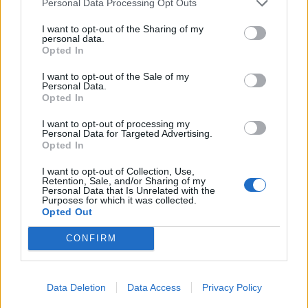
πολίτες θα ενημερωθούν για το ποιοι «έβαλαν στο
Personal Data Processing Opt Outs
μάτι» το Δημαρχείο.
I want to opt-out of the Sharing of my
personal data.
Ευχαριστώ ιδιαίτερα τον συνεργάτη του Υπουργού
Opted In
Προστασίας του Πολίτη, τον κ. Γεώργιο Γαλιατσό, για
την άμεση συνεργασία. Κατά τη συνεδρίαση
I want to opt-out of the Sale of my
Personal Data.
συζητήθηκαν ουσιαστικές προτάσεις που θα
Opted In
ενισχύσουν ακόμη περισσότερο τον συνολικό
I want to opt-out of processing my
σχεδιασμό ασφάλειας στην περιοχή μας.
Personal Data for Targeted Advertising.
Opted In
Ο Δήμος Σαρωνικού θα συνεχίσει να ενεργεί με
I want to opt-out of Collection, Use,
Retention, Sale, and/or Sharing of my
σοβαρότητα και να διεκδικεί τις λύσεις που
Personal Data that Is Unrelated with the
Purposes for which it was collected.
απαιτούνται για την ασφάλεια όλων μας.
Opted Out
Με καθημερινή ευθύνη, πάμε μπροστά.
CONFIRM
Data Deletion
Data Access
Privacy Policy