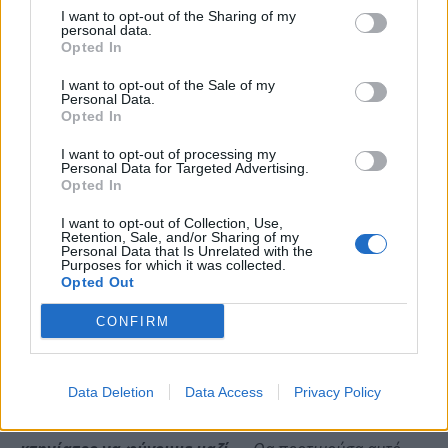
I want to opt-out of the Sharing of my
personal data.
Opted In
(Photo by GUILLAUME SOUVANT / AFP)
I want to opt-out of the Sale of my
Personal Data.
Opted In
Όσον αφορά στον σκύλο του
, το αγαπημένο
τσοπανόσκυλο Λούμπο, με το οποίο ο ηθοποιός είχε
I want to opt-out of processing my
Personal Data for Targeted Advertising.
δηλώσει ότι ήθελε να ταφεί, θα συνεχίσει κανονικά
Opted In
τη ζωή του, προς ανακούφιση των φιλόζωων στη
I want to opt-out of Collection, Use,
Γαλλία.
Retention, Sale, and/or Sharing of my
Personal Data that Is Unrelated with the
Purposes for which it was collected.
Opted Out
Σε συνέντευξή του το 2018 στο Paris Match είχε
δηλώσει ο ηθοποιός ότι ήθελε να ταφεί μαζί του ο
CONFIRM
Λούμπο, ένας Βέλγος Μαλινουά που υιοθέτησε το
2014. «
Είχα 50 σκυλιά στη ζωή μου, αλλά έχω μια
Data Deletion
Data Access
Privacy Policy
ιδιαίτερη σχέση με αυτό
», είπε στο περιοδικό. «
Αν
πεθάνω πριν από αυτόν, θα ζητήσω από τον