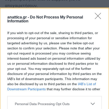
αποχαιρετήσουν.
anattica.gr -
Do Not Process My Personal
Τα τρία παιδιά του Ντελόν, που ήταν μαζί του όταν
Information
πέθανε, είπαν στο Γαλλικό Πρακτορείο ότι «
ήταν
πολύ συγκινημένοι από τη ζέση και τη στοργή που
If you wish to opt-out of the sale, sharing to third parties, or
έδειξαν οι θαυμαστές του στη Γαλλία και σε ολόκληρο
processing of your personal or sensitive information for
targeted advertising by us, please use the below opt-out
τον κόσμο
».
section to confirm your selection. Please note that after your
opt-out request is processed you may continue seeing
interest-based ads based on personal information utilized by
us or personal information disclosed to third parties prior to
your opt-out. You may separately opt-out of the further
disclosure of your personal information by third parties on the
IAB’s list of downstream participants. This information may
also be disclosed by us to third parties on the
IAB’s List of
Downstream Participants
that may further disclose it to other
third parties.
Personal Data Processing Opt Outs