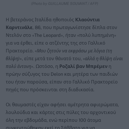
(Photo by GUILLAUME SOUVANT / AFP)
Η βετεράνος Ιταλίδα ηθοποιός
Κλαούντια
Καρντινάλε
, 86, που πρωταγωνίστησε δίπλα στον
Ντελόν στο «The Leopard», ήταν «πολύ λυπημένη»
για να έρθει, είπε ο ατζέντης της στο Γαλλικό
Πρακτορείο. «
Μου ζητούν να εκφράσω με λόγια (τη
θλίψη)
», είπε μετά τον θάνατό του, «
αλλά η θλίψη είναι
πολύ έντονη
». Ωστόσο, η
Ροζαλί βαν Μπρέμεν
η
πρώην σύζυγος του Delon και μητέρα των παιδιών
του ήταν παρούσα, είπαν στο Γαλλικό Πρακτορείο
πηγές που πρόσκεινται στη διαδικασία.
Οι θαυμαστές είχαν αφήσει αμέτρητα αφιερώματα,
λουλούδια και κάρτες στις πύλες του αρχοντικού
όλη την εβδομάδα, ενώ περίπου 100 άτομα
συγκεντρώθηκαν εκεί το Σάββατο για να