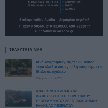
ΤΕΛΕΥΤΑΊΑ ΝΈΑ
Κίνδυνος πυρκαγιάς στον Διόνυσο:
Ξερά κλαδιά και ογκώδη απορρίμματα
δίπλα σε σχολείο
6 Αυγούστου, 2026
ΑΝΑΚΟΙΝΩΣΗ ΔΗΜΟΣΙΑΣ
ΔΙΑΒΟΥΛΕΥΣΗΣ ΕΠΙΧΕΙΡΗΣΙΑΚΟΥ
ΠΡΟΓΡΑΜΜΑΤΟΣ 2025–2030 ΔΗΜΟΥ
ΡΑΦΗΝΑΣ- ΠΙΚΕΡΜΙΟΥ