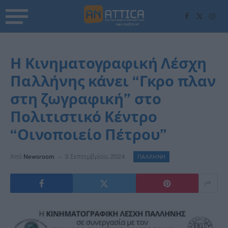
Facebook
X
Inst
(Twitter)
Η Κινηματογραφική Λέσχη
Παλλήνης κάνει “Γκρο πλαν
στη ζωγραφική” στο
Πολιτιστικό Κέντρο
“Οινοποιείο Πέτρου”
Από
Newsroom
3 Σεπτεμβρίου, 2024
ΠΑΛΛΗΝΗ